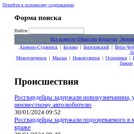
Перейти к основному содержанию
Форма поиска
Найти
Все новости
Общество
Культура
Эконо
Анжеро-Судженск
|
Белово
|
Березовский
|
Верх-Чеб
Л
Междуреченск
|
Мыски
|
Новокузнецк
|
Осинники
|
Тяжин
Происшествия
Росгвардейцы задержали новокузнечанина,
неизвестному автолюбителю
30/01/2024 09:52
Росгвардейцы задержали подозреваемого в 
краже