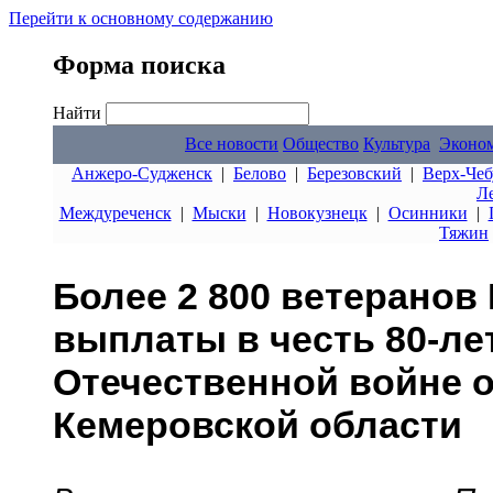
Перейти к основному содержанию
Форма поиска
Найти
Все новости
Общество
Культура
Эконо
Анжеро-Судженск
|
Белово
|
Березовский
|
Верх-Чеб
Л
Междуреченск
|
Мыски
|
Новокузнецк
|
Осинники
|
Тяжин
Более 2 800 ветеранов
выплаты в честь 80-ле
Отечественной войне 
Кемеровской области