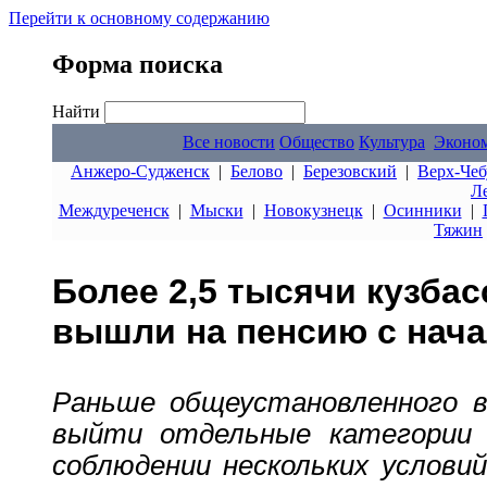
Перейти к основному содержанию
Форма поиска
Найти
Все новости
Общество
Культура
Эконо
Анжеро-Судженск
|
Белово
|
Березовский
|
Верх-Чеб
Л
Междуреченск
|
Мыски
|
Новокузнецк
|
Осинники
|
Тяжин
Более 2,5 тысячи кузба
вышли на пенсию с нача
Раньше общеустановленного в
выйти отдельные категории
соблюдении нескольких условий