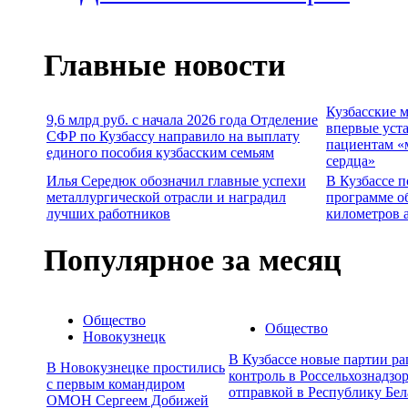
Главные новости
Кузбасские 
9,6 млрд руб. с начала 2026 года Отделение
впервые уст
СФР по Кузбассу направило на выплату
пациентам «
единого пособия кузбасским семьям
сердца»
Илья Середюк обозначил главные успехи
В Кузбассе п
металлургической отрасли и наградил
программе о
лучших работников
километров 
Популярное за месяц
Общество
Общество
Новокузнецк
В Кузбассе новые партии р
В Новокузнецке простились
контроль в Россельхознадзор
с первым командиром
отправкой в Республику Бел
ОМОН Сергеем Добижей