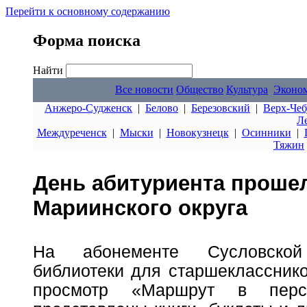
Перейти к основному содержанию
Форма поиска
Найти
Все новости
Общество
Культура
Эконо
Анжеро-Судженск
|
Белово
|
Березовский
|
Верх-Чеб
Л
Междуреченск
|
Мыски
|
Новокузнецк
|
Осинники
|
Тяжин
День абитуриента прошел
Мариинского округа
На абонементе Сусловской
библиотеки для старшекласснико
просмотр «Маршрут в перс