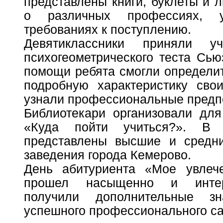
представлены книги, буклеты и 
о различных профессиях, 
требованиях к поступлению.
Девятиклассники приняли у
психогеометрического теста Сь
помощи ребята смогли определит
подробную характеристику сво
узнали профессиональные предп
Библиотекари организовали для
«Куда пойти учиться?». В
представлены высшие и средн
заведения города Кемерово.
День абитуриента «Мое увлеч
прошел насыщенно и интере
получили дополнительные 
успешного профессионального с