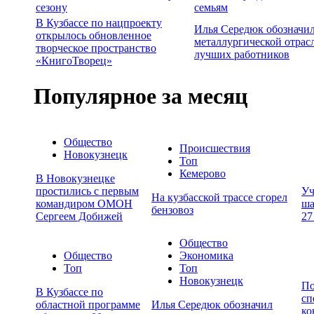
сезону
семьям
В Кузбассе по нацпроекту
Илья Середюк обозначил
открылось обновленное
металлургической отрас
творческое пространство
лучших работников
«КнигоТворец»
Популярное за месяц
Общество
Происшествия
Новокузнецк
Топ
Кемерово
В Новокузнецке
простились с первым
Уч
На кузбасской трассе сгорел
командиром ОМОН
ша
бензовоз
Сергеем Добижей
27
Общество
Общество
Экономика
Топ
Топ
Новокузнецк
По
В Кузбассе по
сп
областной программе
Илья Середюк обозначил
ко