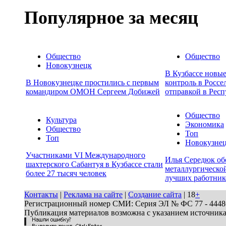
Популярное за месяц
Общество
Общество
Новокузнецк
В Кузбассе новы
В Новокузнецке простились с первым
контроль в Россе
командиром ОМОН Сергеем Добижей
отправкой в Респ
Общество
Культура
Экономика
Общество
Топ
Топ
Новокузне
Участниками VI Международного
Илья Середюк об
шахтерского Сабантуя в Кузбассе стали
металлургической
более 27 тысяч человек
лучших работник
Контакты
|
Реклама на сайте
|
Создание сайта
| 18
+
Регистрационный номер СМИ: Серия ЭЛ № ФС 77 - 44486 
Публикация материалов возможна с указанием источник