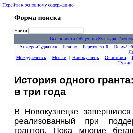
Перейти к основному содержанию
Форма поиска
Найти
Все новости
Общество
Культура
Эконо
Анжеро-Судженск
|
Белово
|
Березовский
|
Верх-Чеб
Л
Междуреченск
|
Мыски
|
Новокузнецк
|
Осинники
|
Тяжин
История одного гранта
в три года
В Новокузнецке завершился 
реализованный при подде
грантов. Пока многие бега