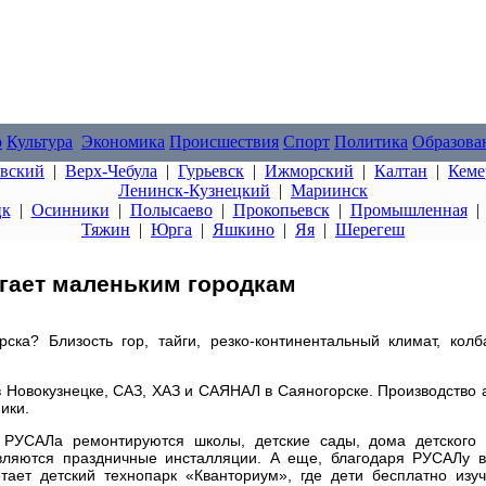
о
Культура
Экономика
Происшествия
Спорт
Политика
Образова
овский
|
Верх-Чебула
|
Гурьевск
|
Ижморский
|
Калтан
|
Кеме
Ленинск-Кузнецкий
|
Мариинск
цк
|
Осинники
|
Полысаево
|
Прокопьевск
|
Промышленная
Тяжин
|
Юрга
|
Яшкино
|
Яя
|
Шерегеш
гает маленьким городкам
ска? Близость гор, тайги, резко-континентальный климат, кол
 Новокузнецке, САЗ, ХАЗ и САЯНАЛ в Саяногорске. Производство
ики.
 РУСАЛа ремонтируются школы, детские сады, дома детского т
являются праздничные инсталляции. А еще, благодаря РУСАЛу в
тает детский технопарк «Кванториум», где дети бесплатно изу