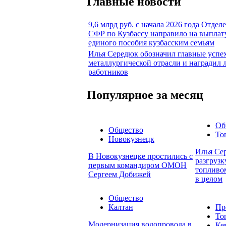
Главные новости
9,6 млрд руб. с начала 2026 года Отдел
СФР по Кузбассу направило на выплат
единого пособия кузбасским семьям
Илья Середюк обозначил главные успе
металлургической отрасли и наградил
работников
Популярное за месяц
Об
Общество
То
Новокузнецк
Илья Сер
В Новокузнецке простились с
разгруз
первым командиром ОМОН
топливом
Сергеем Добижей
в целом
Общество
Калтан
Пр
То
Модернизация водопровода в
Ке