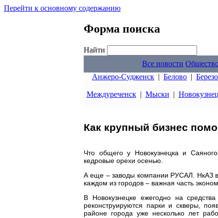
Перейти к основному содержанию
Форма поиска
Найти
Все новости
Обществ
Анжеро-Судженск
|
Белово
|
Берез
Междуреченск
|
Мыски
|
Новокузне
Как крупный бизнес помо
Что общего у Новокузнецка и Саяногор
кедровые орехи осенью.
А еще – заводы компании РУСАЛ. НкАЗ в
каждом из городов – важная часть эконом
В Новокузнецке ежегодно на средства
реконструируются парки и скверы, по
районе города уже несколько лет рабо