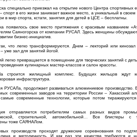
ска специально приезжал на открытие нового Центра спортивных 
– спорт в его жизни занимает важное место, а уникальный в своем
и в мир спорта, кстати, занятия для детей в ЦСЕ – бесплатны.
ска появилось свое место притяжения с красивым названием «А
ителям Саяногорска от компании РУСАЛ. Здесь женщины обсуждают
звитии бизнес-инициатив.
к, что легко трансформируются. Днем – лекторий или кинозал 
– уже зал для занятий йогой.
й легко превращается в помещение для творческих занятий с деть
 проведения кулинарных мастер-классов и салон красоты.
Ла строится жилищный комплекс. Будущих жильцов ждут к
воровая инфраструктура.
рия РУСАЛа, продолжает развиваться алюминиевое производство. В
амых современных заводов на территории России – Хакасский а
 самые современные технологии, которые потом тиражируются
ия отправляется потребителям самых разных видов промы
ческой, строительной, автомобильной… Все блистеры с т
влены тоже САЯНАЛом.
ых производств проходят дружеские соревнования по подтя
лина и методичность. И как раз эти качества требуются и н