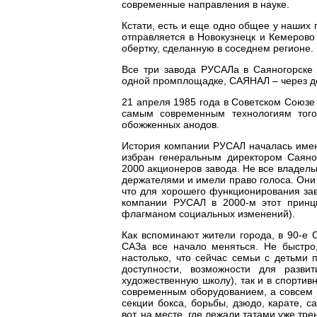
современные направления в науке.
Кстати, есть и еще одно общее у наших 
отправляется в Новокузнецк и Кемерово
обертку, сделанную в соседнем регионе.
Все три завода РУСАЛа в Саяногорске
одной промплощадке, САЯНАЛ – через дор
21 апреля 1985 года в Советском Союзе
самым современным технологиям того
обожженных анодов.
История компании РУСАЛ началась именн
избран генеральным директором Саяног
2000 акционеров завода. Не все владель
держателями и имели право голоса. Они 
что для хорошего функционирования зав
компании РУСАЛ в 2000-м этот принци
флагманом социальных изменений).
Как вспоминают жители города, в 90-е 
САЗа все начало меняться. Не быстро
настолько, что сейчас семьи с детьми 
доступности, возможности для разв
художественную школу), так и в спорти
современным оборудованием, а совсем 
секции бокса, борьбы, дзюдо, карате, 
вот, на месте, где лежали татами уже тр