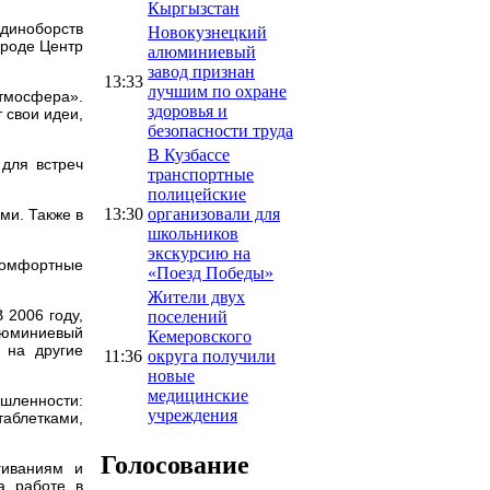
Кыргызстан
единоборств
Новокузнецкий
 роде Центр
алюминиевый
завод признан
13:33
лучшим по охране
тмосфера».
здоровья и
 свои идеи,
безопасности труда
В Кузбассе
для встреч
транспортные
полицейские
13:30
организовали для
ми. Также в
школьников
экскурсию на
омфортные
«Поезд Победы»
Жители двух
 2006 году,
поселений
люминиевый
Кемеровского
 на другие
11:36
округа получили
новые
медицинские
шленности:
учреждения
аблетками,
Голосование
гиваниям и
а работе в