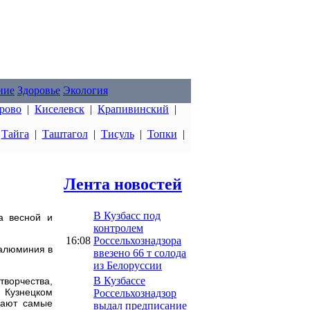
ние
Здоровье
Экология
рово
|
Киселевск
|
Крапивинский
|
|
Тайга
|
Таштагол
|
Тисуль
|
Топки
|
Лента новостей
В Кузбасс под
ба весной и
контролем
16:08
Россельхознадзора
 алюминия в
ввезено 66 т солода
из Белоруссии
В Кузбассе
ворчества,
 Кузнецком
Россельхознадзор
чают самые
выдал предписание