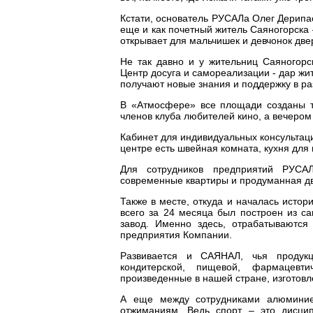
Кстати, основатель РУСАЛа Олег Дерипа
еще и как почетный житель Саяногорска 
открывает для мальчишек и девчонок двер
Не так давно и у жительниц Саяногор
Центр досуга и самореализации - дар ж
получают новые знания и поддержку в ра
В «Атмосфере» все площади созданы та
членов клуба любителей кино, а вечером 
Кабинет для индивидуальных консультаци
центре есть швейная комната, кухня для
Для сотрудников предприятий РУСА
современные квартиры и продуманная д
Также в месте, откуда и началась исто
всего за 24 месяца был построен из с
завод. Именно здесь, отрабатываются
предприятия Компании.
Развивается и САЯНАЛ, чья продукц
кондитерской, пищевой, фармацевти
произведенные в нашей стране, изгото
А еще между сотрудниками алюминиев
отжиманиям. Ведь спорт – это дисцип