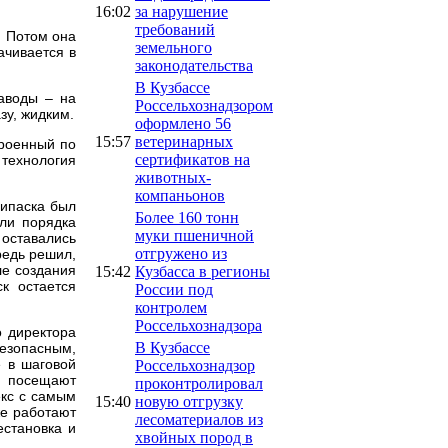
16:02
за нарушение
требований
. Потом она
земельного
ачивается в
законодательства
В Кузбассе
аводы – на
Россельхознадзором
зу, жидким.
оформлено 56
15:57
ветеринарных
троенный по
сертификатов на
технология
животных-
компаньонов
рипаска был
Более 160 тонн
ли порядка
муки пшеничной
 оставались
отгружено из
редь решил,
ле создания
15:42
Кузбасса в регионы
к остается
России под
контролем
Россельхознадзора
о директора
В Кузбассе
езопасным,
е в шаговой
Россельхознадзор
ы посещают
проконтролировал
екс с самым
15:40
новую отгрузку
же работают
лесоматериалов из
естановка и
хвойных пород в