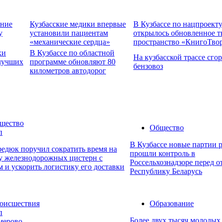
ение
Кузбасские медики впервые
В Кузбассе по нацпроект
у
установили пациентам
открылось обновленное т
«механические сердца»
пространство «КнигоТво
хи
В Кузбассе по областной
На кузбасской трассе сго
 лучших
программе обновляют 80
бензовоз
километров автодорог
щество
Общество
п
В Кузбассе новые партии 
едюк поручил сократить время на
прошли контроль в
ку железнодорожных цистерн с
Россельхознадзоре перед о
 и ускорить логистику его доставки
Республику Беларусь
оисшествия
Образование
п
Более двух тысяч молодых
мерово