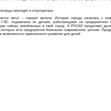
ногорцы приходят в спортцентры.
очется жить! – говорят жители. История города началась с ко
 ГЭС, подхвачена их детьми, работающими на предприятиях 
 уже сейчас влюбленных в свой город. А РУСАЛ продолжит дела
 в которых есть предприятия Компании современнее, уютнее. Пред
 и возможности гармоничного развития для детей.