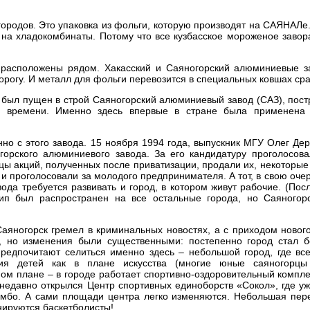
городов. Это упаковка из фольги, которую производят на САЯНАЛе
 на хладокомбинаты. Потому что все кузбасское мороженое завор
 расположены рядом. Хакасский и Саяногорский алюминиевые з
огу. И металл для фольги перевозится в специальных ковшах сра
 был пущен в строй Саяногорский алюминиевый завод (САЗ), пос
 времени. Именно здесь впервые в стране была применена 
о с этого завода. 15 ноября 1994 года, выпускник МГУ Олег Де
орского алюминиевого завода. За его кандидатуру проголосова
цы акций, полученных после приватизации, продали их, некоторые
и проголосовали за молодого предпринимателя. А тот, в свою оче
ода требуется развивать и город, в котором живут рабочие. (Пос
п был распространен на все остальные города, но Саяногорс
Саяногорск гремел в криминальных новостях, а с приходом новог
, но изменения были существенными: постепенно город стал б
предпочитают селиться именно здесь – небольшой город, где вс
ития детей как в плане искусства (многие юные саяногорц
вном плане – в городе работает спортивно-оздоровительный компл
недавно открылся Центр спортивных единоборств «Сокол», где у
самбо. А сами площади центра легко изменяются. Небольшая пер
енируются баскетболисты!