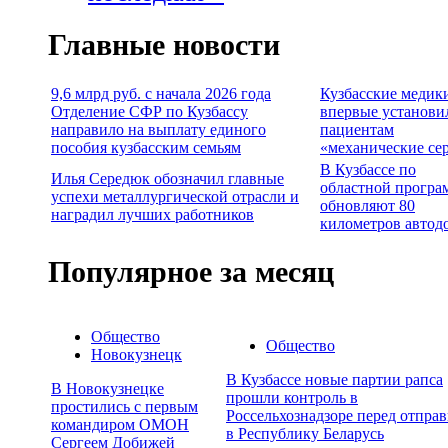
Главные новости
9,6 млрд руб. с начала 2026 года
Кузбасские медик
Отделение СФР по Кузбассу
впервые установи
направило на выплату единого
пациентам
пособия кузбасским семьям
«механические се
В Кузбассе по
Илья Середюк обозначил главные
областной програ
успехи металлургической отрасли и
обновляют 80
наградил лучших работников
километров автод
Популярное за месяц
Общество
Общество
Новокузнецк
В Кузбассе новые партии рапса
В Новокузнецке
прошли контроль в
простились с первым
Россельхознадзоре перед отпра
командиром ОМОН
в Республику Беларусь
Сергеем Добижей