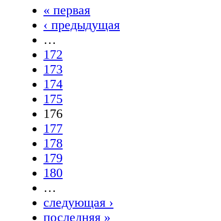
« первая
‹ предыдущая
…
172
173
174
175
176
177
178
179
180
…
следующая ›
последняя »