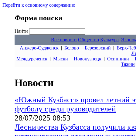
Перейти к основному содержанию
Форма поиска
Найти
Все новости
Общество
Культура
Эконо
Анжеро-Судженск
|
Белово
|
Березовский
|
Верх-Чеб
Л
Междуреченск
|
Мыски
|
Новокузнецк
|
Осинники
|
Тяжин
Новости
«Южный Кузбасс» провел летний э
футболу среди руководителей
28/07/2025 08:53
Лесничества Кузбасса получили к