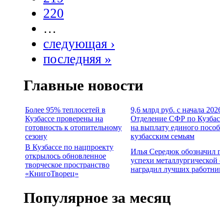
220
…
следующая ›
последняя »
Главные новости
Более 95% теплосетей в
9,6 млрд руб. с начала 202
Кузбассе проверены на
Отделение СФР по Кузбас
готовность к отопительному
на выплату единого посо
сезону
кузбасским семьям
В Кузбассе по нацпроекту
Илья Середюк обозначил 
открылось обновленное
успехи металлургической 
творческое пространство
наградил лучших работни
«КнигоТворец»
Популярное за месяц