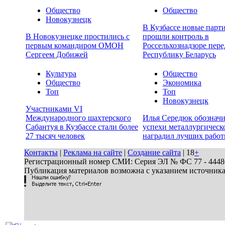
Общество
Общество
Новокузнецк
В Кузбассе новые парт
В Новокузнецке простились с
прошли контроль в
первым командиром ОМОН
Россельхознадзоре пере
Сергеем Добижей
Республику Беларусь
Культура
Общество
Общество
Экономика
Топ
Топ
Новокузнецк
Участниками VI
Международного шахтерского
Илья Середюк обозначи
Сабантуя в Кузбассе стали более
успехи металлургическ
27 тысяч человек
наградил лучших работ
Контакты
|
Реклама на сайте
|
Создание сайта
| 18
+
Регистрационный номер СМИ: Серия ЭЛ № ФС 77 - 44486 
Публикация материалов возможна с указанием источник