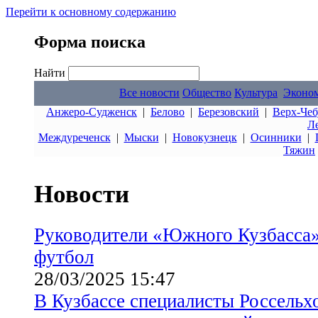
Перейти к основному содержанию
Форма поиска
Найти
Все новости
Общество
Культура
Эконо
Анжеро-Судженск
|
Белово
|
Березовский
|
Верх-Чеб
Л
Междуреченск
|
Мыски
|
Новокузнецк
|
Осинники
|
Тяжин
Новости
Руководители «Южного Кузбасса»
футбол
28/03/2025 15:47
В Кузбассе специалисты Россельх