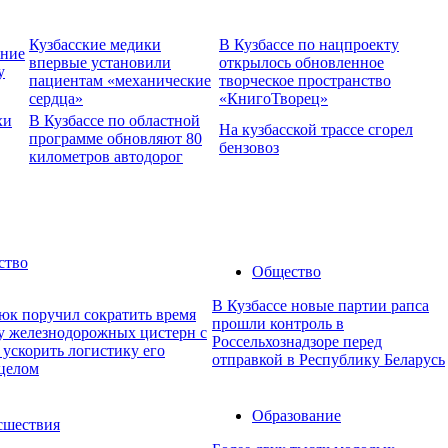
Кузбасские медики
В Кузбассе по нацпроекту
ение
впервые установили
открылось обновленное
у
пациентам «механические
творческое пространство
сердца»
«КнигоТворец»
хи
В Кузбассе по областной
На кузбасской трассе сгорел
программе обновляют 80
бензовоз
километров автодорог
ство
Общество
В Кузбассе новые партии рапса
юк поручил сократить время
прошли контроль в
ку железнодорожных цистерн с
Россельхознадзоре перед
 ускорить логистику его
отправкой в Республику Беларусь
 целом
Образование
сшествия