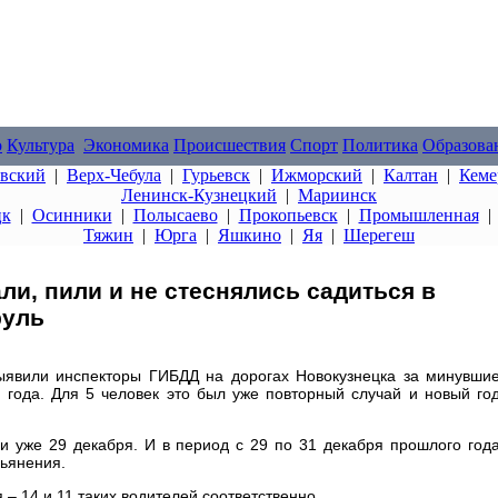
о
Культура
Экономика
Происшествия
Спорт
Политика
Образова
овский
|
Верх-Чебула
|
Гурьевск
|
Ижморский
|
Калтан
|
Кеме
Ленинск-Кузнецкий
|
Мариинск
цк
|
Осинники
|
Полысаево
|
Прокопьевск
|
Промышленная
Тяжин
|
Юрга
|
Яшкино
|
Яя
|
Шерегеш
ли, пили и не стеснялись садиться в
руль
ыявили инспекторы ГИБДД на дорогах Новокузнецка за минувши
 года. Для 5 человек это был уже повторный случай и новый го
и уже 29 декабря. И в период с 29 по 31 декабря прошлого год
пьянения.
– 14 и 11 таких водителей соответственно.