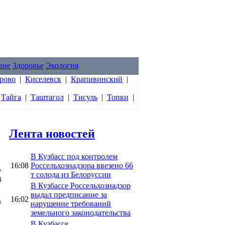
ние
Здоровье
Экология
рово
|
Киселевск
|
Крапивинский
|
|
Тайга
|
Таштагол
|
Тисуль
|
Топки
|
Лента новостей
В Кузбасс под контролем
16:08
Россельхознадзора ввезено 66
е
т солода из Белоруссии
д
В Кузбассе Россельхознадзор
выдал предписание за
16:02
а
нарушение требований
земельного законодательства
В Кузбассе