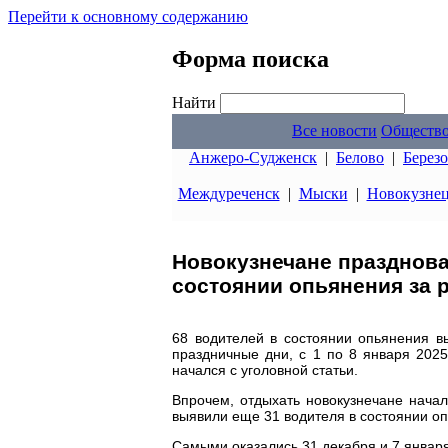
Перейти к основному содержанию
Форма поиска
Найти
Все новости
Обществ
Анжеро-Судженск
|
Белово
|
Берез
Междуреченск
|
Мыски
|
Новокузне
Новокузнечане празднова
состоянии опьянения за 
68 водителей в состоянии опьянения в
праздничные дни, с 1 по 8 января 2025
начался с уголовной статьи.
Впрочем, отдыхать новокузнечане начал
выявили еще 31 водителя в состоянии о
Самыми оказались 31 декабря и 7 января 