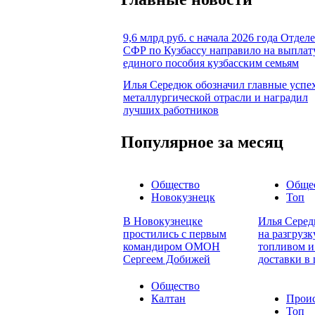
9,6 млрд руб. с начала 2026 года Отдел
СФР по Кузбассу направило на выплат
единого пособия кузбасским семьям
Илья Середюк обозначил главные успе
металлургической отрасли и наградил
лучших работников
Популярное за месяц
Общество
Обще
Новокузнецк
Топ
В Новокузнецке
Илья Серед
простились с первым
на разгруз
командиром ОМОН
топливом и
Сергеем Добижей
доставки в
Общество
Калтан
Прои
Топ