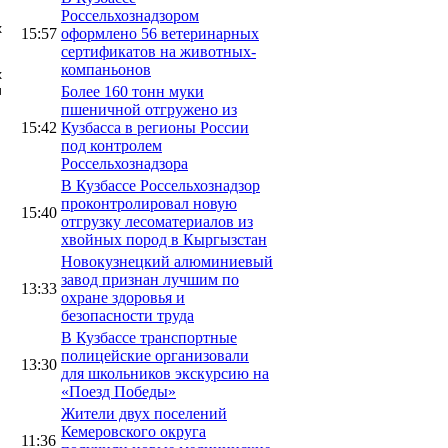
Россельхознадзором
х
15:57
оформлено 56 ветеринарных
сертификатов на животных-
компаньонов
х
и
Более 160 тонн муки
пшеничной отгружено из
15:42
Кузбасса в регионы России
под контролем
Россельхознадзора
В Кузбассе Россельхознадзор
проконтролировал новую
15:40
отгрузку лесоматериалов из
хвойных пород в Кыргызстан
Новокузнецкий алюминиевый
завод признан лучшим по
13:33
охране здоровья и
безопасности труда
В Кузбассе транспортные
полицейские организовали
13:30
для школьников экскурсию на
«Поезд Победы»
Жители двух поселений
Кемеровского округа
11:36