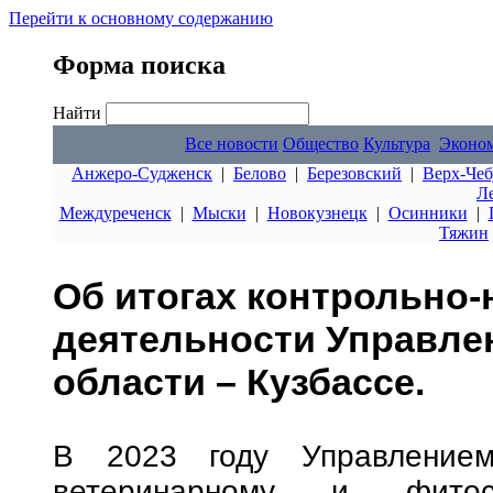
Перейти к основному содержанию
Форма поиска
Найти
Все новости
Общество
Культура
Эконо
Анжеро-Судженск
|
Белово
|
Березовский
|
Верх-Чеб
Л
Междуреченск
|
Мыски
|
Новокузнецк
|
Осинники
|
Тяжин
Об итогах контрольно
деятельности Управле
области – Кузбассе.
В 2023 году Управление
ветеринарному и фитос