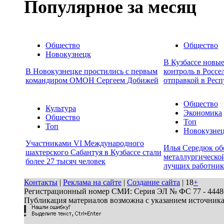
Популярное за месяц
Общество
Общество
Новокузнецк
В Кузбассе новы
В Новокузнецке простились с первым
контроль в Россе
командиром ОМОН Сергеем Добижей
отправкой в Респ
Общество
Культура
Экономика
Общество
Топ
Топ
Новокузне
Участниками VI Международного
Илья Середюк об
шахтерского Сабантуя в Кузбассе стали
металлургической
более 27 тысяч человек
лучших работник
Контакты
|
Реклама на сайте
|
Создание сайта
| 18
+
Регистрационный номер СМИ: Серия ЭЛ № ФС 77 - 44486 
Публикация материалов возможна с указанием источник