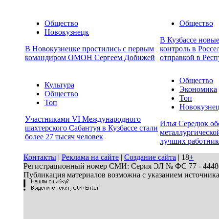
Общество
Общество
Новокузнецк
В Кузбассе новы
В Новокузнецке простились с первым
контроль в Россе
командиром ОМОН Сергеем Добижей
отправкой в Респ
Общество
Культура
Экономика
Общество
Топ
Топ
Новокузне
Участниками VI Международного
Илья Середюк об
шахтерского Сабантуя в Кузбассе стали
металлургической
более 27 тысяч человек
лучших работник
Контакты
|
Реклама на сайте
|
Создание сайта
| 18
+
Регистрационный номер СМИ: Серия ЭЛ № ФС 77 - 44486 
Публикация материалов возможна с указанием источник