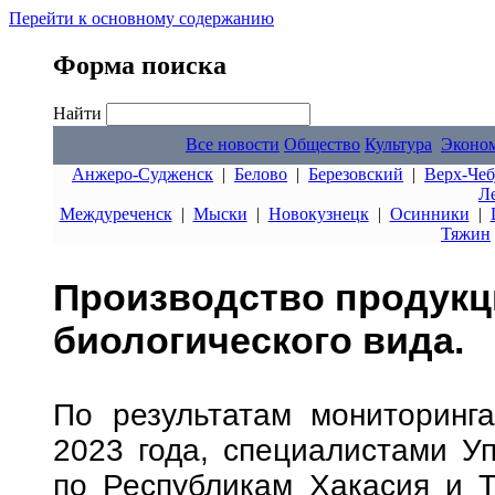
Перейти к основному содержанию
Форма поиска
Найти
Все новости
Общество
Культура
Эконо
Анжеро-Судженск
|
Белово
|
Березовский
|
Верх-Чеб
Л
Междуреченск
|
Мыски
|
Новокузнецк
|
Осинники
|
Тяжин
Производство продукц
биологического вида.
По результатам мониторинг
2023 года, специалистами У
по Республикам Хакасия и Т