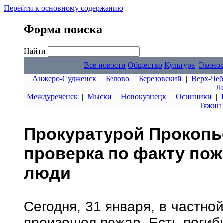
Перейти к основному содержанию
Форма поиска
Найти
Все новости
Общество
Культура
Эконо
Анжеро-Судженск
|
Белово
|
Березовский
|
Верх-Чеб
Л
Междуреченск
|
Мыски
|
Новокузнецк
|
Осинники
|
Тяжин
Прокуратурой Прокопь
проверка по факту пож
люди
Сегодня, 31 января, в частно
произошел пожар. Есть погиб