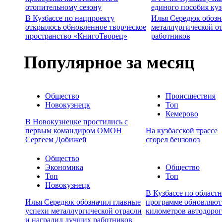
отопительному сезону
единого пособия ку
В Кузбассе по нацпроекту
Илья Середюк обозн
открылось обновленное творческое
металлургической о
пространство «КнигоТворец»
работников
Популярное за месяц
Общество
Происшествия
Новокузнецк
Топ
Кемерово
В Новокузнецке простились с
первым командиром ОМОН
На кузбасской трассе
Сергеем Добижей
сгорел бензовоз
Общество
Экономика
Общество
Топ
Топ
Новокузнецк
В Кузбассе по област
Илья Середюк обозначил главные
программе обновляют
успехи металлургической отрасли
километров автодорог
и наградил лучших работников