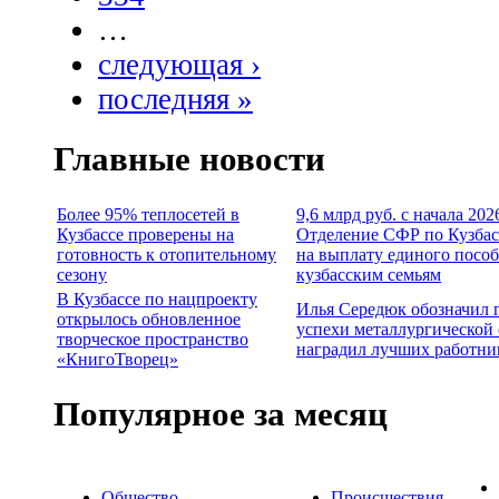
…
следующая ›
последняя »
Главные новости
Более 95% теплосетей в
9,6 млрд руб. с начала 202
Кузбассе проверены на
Отделение СФР по Кузбас
готовность к отопительному
на выплату единого посо
сезону
кузбасским семьям
В Кузбассе по нацпроекту
Илья Середюк обозначил 
открылось обновленное
успехи металлургической 
творческое пространство
наградил лучших работни
«КнигоТворец»
Популярное за месяц
Общество
Происшествия