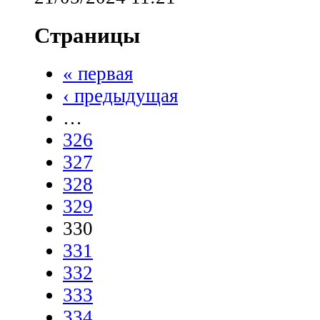
Страницы
« первая
‹ предыдущая
…
326
327
328
329
330
331
332
333
334