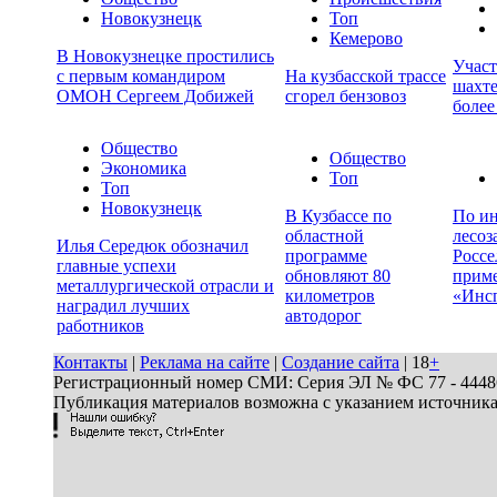
Новокузнецк
Топ
Кемерово
В Новокузнецке простились
Учас
с первым командиром
На кузбасской трассе
шахте
ОМОН Сергеем Добижей
сгорел бензовоз
более
Общество
Общество
Экономика
Топ
Топ
Новокузнецк
В Кузбассе по
По ин
областной
лесоз
Илья Середюк обозначил
программе
Россе
главные успехи
обновляют 80
прим
металлургической отрасли и
километров
«Инс
наградил лучших
автодорог
работников
Контакты
|
Реклама на сайте
|
Создание сайта
| 18
+
Регистрационный номер СМИ: Серия ЭЛ № ФС 77 - 44486 
Публикация материалов возможна с указанием источник