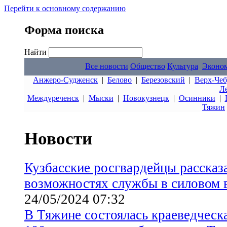
Перейти к основному содержанию
Форма поиска
Найти
Все новости
Общество
Культура
Эконо
Анжеро-Судженск
|
Белово
|
Березовский
|
Верх-Чеб
Л
Междуреченск
|
Мыски
|
Новокузнецк
|
Осинники
|
Тяжин
Новости
Кузбасские росгвардейцы рассказ
возможностях службы в силовом 
24/05/2024 07:32
В Тяжине состоялась краеведческ