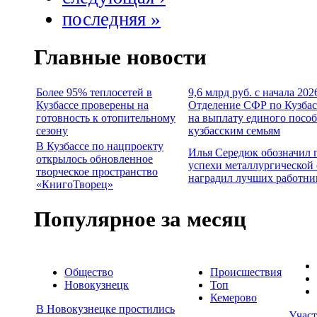
последняя »
Главные новости
Более 95% теплосетей в
9,6 млрд руб. с начала 202
Кузбассе проверены на
Отделение СФР по Кузбас
готовность к отопительному
на выплату единого посо
сезону
кузбасским семьям
В Кузбассе по нацпроекту
Илья Середюк обозначил 
открылось обновленное
успехи металлургической 
творческое пространство
наградил лучших работни
«КнигоТворец»
Популярное за месяц
Общество
Происшествия
Новокузнецк
Топ
Кемерово
В Новокузнецке простились
Учас