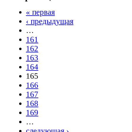
« первая
‹ предыдущая
…
161
162
163
164
165
166
167
168
169
…
следующая ›