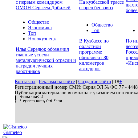
с первым командиром
На кузбасской трассе
шахте
ОМОН Сергеем Добижей
сгорел бензовоз
более
Общество
Общество
Экономика
Топ
Топ
Новокузнецк
В Кузбассе по
По ин
областной
лесоз
Илья Середюк обозначил
программе
Россе
главные успехи
обновляют 80
прим
металлургической отрасли и
километров
«Инс
наградил лучших
автодорог
работников
Контакты
|
Реклама на сайте
|
Создание сайта
| 18
+
Регистрационный номер СМИ: Серия ЭЛ № ФС 77 - 44486 
Публикация материалов возможна с указанием источник
Gismeteo