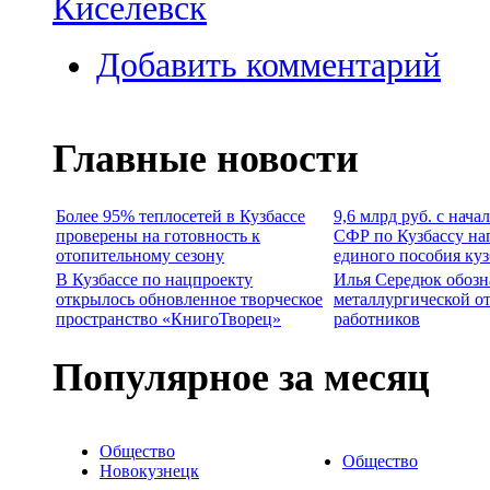
Киселевск
Добавить комментарий
Главные новости
Более 95% теплосетей в Кузбассе
9,6 млрд руб. с нача
проверены на готовность к
СФР по Кузбассу на
отопительному сезону
единого пособия ку
В Кузбассе по нацпроекту
Илья Середюк обозн
открылось обновленное творческое
металлургической о
пространство «КнигоТворец»
работников
Популярное за месяц
Общество
Общество
Новокузнецк