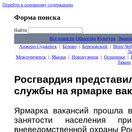
Перейти к основному содержанию
Форма поиска
Найти
Все новости
Общество
Культура
Эконо
Анжеро-Судженск
|
Белово
|
Березовский
|
Верх-Чеб
Л
Междуреченск
|
Мыски
|
Новокузнецк
|
Осинники
|
Тяжин
Росгвардия представи
службы на ярмарке вак
Ярмарка вакансий прошла в
занятости населения при
вневедомственной охраны Рос