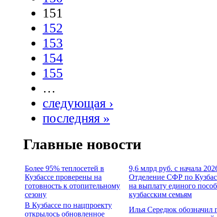
151
152
153
154
155
…
следующая ›
последняя »
Главные новости
Более 95% теплосетей в
9,6 млрд руб. с начала 202
Кузбассе проверены на
Отделение СФР по Кузбас
готовность к отопительному
на выплату единого посо
сезону
кузбасским семьям
В Кузбассе по нацпроекту
Илья Середюк обозначил 
открылось обновленное