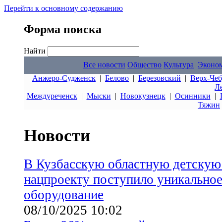
Перейти к основному содержанию
Форма поиска
Найти
Все новости
Общество
Культура
Эконо
Анжеро-Судженск
|
Белово
|
Березовский
|
Верх-Чеб
Л
Междуреченск
|
Мыски
|
Новокузнецк
|
Осинники
|
Тяжин
Новости
В Кузбасскую областную детскую
нацпроекту поступило уникально
оборудование
08/10/2025 10:02