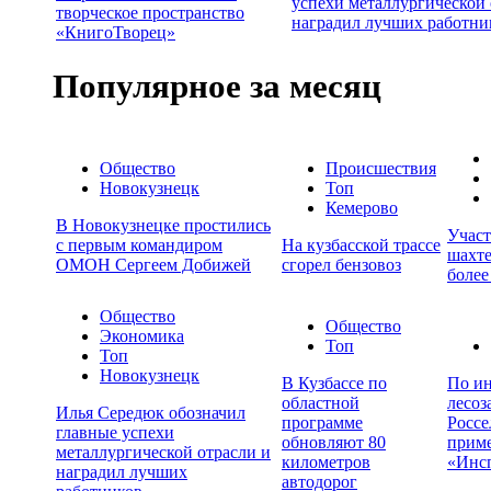
успехи металлургической 
творческое пространство
наградил лучших работни
«КнигоТворец»
Популярное за месяц
Общество
Происшествия
Новокузнецк
Топ
Кемерово
В Новокузнецке простились
Учас
с первым командиром
На кузбасской трассе
шахте
ОМОН Сергеем Добижей
сгорел бензовоз
более
Общество
Общество
Экономика
Топ
Топ
Новокузнецк
В Кузбассе по
По ин
областной
лесоз
Илья Середюк обозначил
программе
Россе
главные успехи
обновляют 80
прим
металлургической отрасли и
километров
«Инс
наградил лучших
автодорог