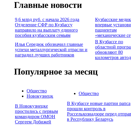
Главные новости
9,6 млрд руб. с начала 2026 года
Кузбасские меди
Отделение СФР по Кузбассу
впервые установ
направило на выплату единого
пациентам
пособия кузбасским семьям
«механические с
В Кузбассе по
Илья Середюк обозначил главные
областной прогр
успехи металлургической отрасли и
обновляют 80
наградил лучших работников
километров авто
Популярное за месяц
Общество
Общество
Новокузнецк
В Кузбассе новые партии рапса
В Новокузнецке
прошли контроль в
простились с первым
Россельхознадзоре перед отпра
командиром ОМОН
в Республику Беларусь
Сергеем Добижей