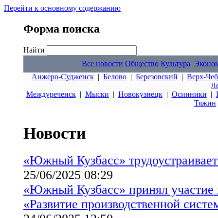
Перейти к основному содержанию
Форма поиска
Найти
Все новости
Общество
Культура
Эконо
Анжеро-Судженск
|
Белово
|
Березовский
|
Верх-Чеб
Л
Междуреченск
|
Мыски
|
Новокузнецк
|
Осинники
|
Тяжин
Новости
«Южный Кузбасс» трудоустраивает
25/06/2025 08:29
«Южный Кузбасс» принял участие в
«Развитие производственной сист