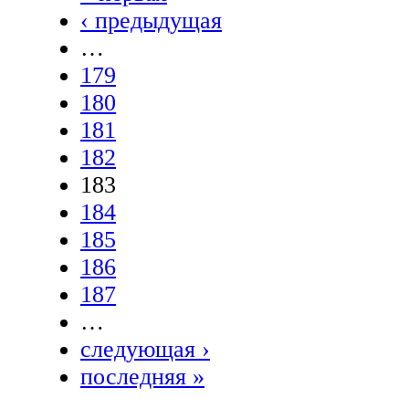
‹ предыдущая
…
179
180
181
182
183
184
185
186
187
…
следующая ›
последняя »