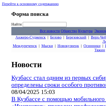
Перейти к основному содержанию
Форма поиска
Найти
Все новости
Общество
Культура
Эконо
Анжеро-Судженск
|
Белово
|
Березовский
|
Верх-Чеб
Л
Междуреченск
|
Мыски
|
Новокузнецк
|
Осинники
|
Тяжин
Новости
Кузбасс стал одним из первых сиби
определены сроки особого против
08/04/2025 15:03
В Кузбассе с помощью мобильного