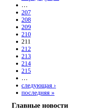
…
207
208
209
210
211
212
213
214
215
…
следующая ›
последняя »
Главные новости