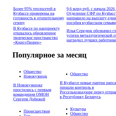
Более 95% теплосетей в
9,6 млрд руб. с начала 2026
Кузбассе проверены на
Отделение СФР по Кузбасс
готовность к отопительному
направило на выплату еди
сезону
пособия кузбасским семьям
В Кузбассе по нацпроекту
Илья Середюк обозначил г
открылось обновленное
успехи металлургической о
творческое пространство
наградил лучших работник
«КнигоТворец»
Популярное за месяц
Общество
Общество
Новокузнецк
В Кузбассе новые партии рапса
В Новокузнецке
прошли контроль в
простились с первым
Россельхознадзоре перед отпра
командиром ОМОН
в Республику Беларусь
Сергеем Добижей
Культура
Происшествия
Общество
Топ