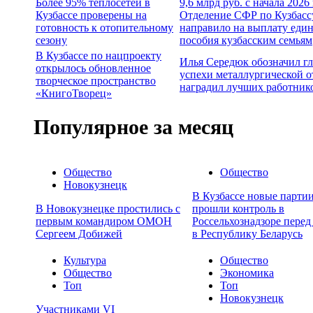
Более 95% теплосетей в
9,6 млрд руб. с начала 2026
Кузбассе проверены на
Отделение СФР по Кузбасс
готовность к отопительному
направило на выплату еди
сезону
пособия кузбасским семьям
В Кузбассе по нацпроекту
Илья Середюк обозначил г
открылось обновленное
успехи металлургической о
творческое пространство
наградил лучших работник
«КнигоТворец»
Популярное за месяц
Общество
Общество
Новокузнецк
В Кузбассе новые партии
В Новокузнецке простились с
прошли контроль в
первым командиром ОМОН
Россельхознадзоре перед
Сергеем Добижей
в Республику Беларусь
Культура
Общество
Общество
Экономика
Топ
Топ
Новокузнецк
Участниками VI