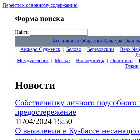
Перейти к основному содержанию
Форма поиска
Найти
Все новости
Общество
Культура
Эконо
Анжеро-Судженск
|
Белово
|
Березовский
|
Верх-Чеб
Л
Междуреченск
|
Мыски
|
Новокузнецк
|
Осинники
|
Тяжин
Новости
Собственнику личного подсобного 
предостережение
11/04/2024 15:50
О выявлении в Кузбассе несанкци