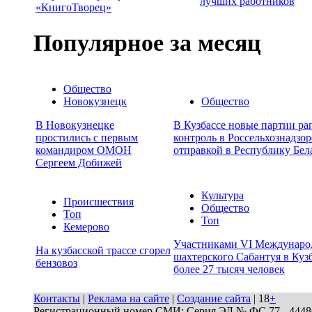
лучших работников
«КнигоТворец»
Популярное за месяц
Общество
Новокузнецк
Общество
В Новокузнецке
В Кузбассе новые партии ра
простились с первым
контроль в Россельхознадзор
командиром ОМОН
отправкой в Республику Бел
Сергеем Добижей
Культура
Происшествия
Общество
Топ
Топ
Кемерово
Участниками VI Междунаро
На кузбасской трассе сгорел
шахтерского Сабантуя в Кузб
бензовоз
более 27 тысяч человек
Контакты
|
Реклама на сайте
|
Создание сайта
| 18
+
Регистрационный номер СМИ: Серия ЭЛ № ФС 77 - 44486 