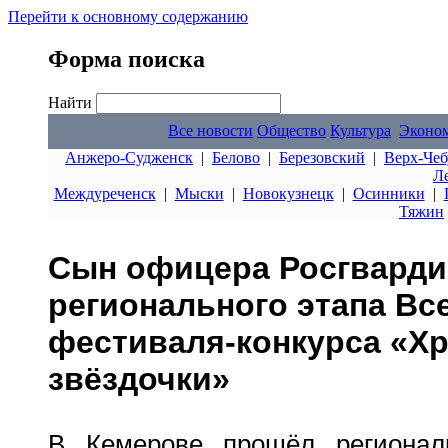
Перейти к основному содержанию
Форма поиска
Найти
Все новости
Общество
Культура
Эконо
Анжеро-Судженск
|
Белово
|
Березовский
|
Верх-Чеб
Л
Междуреченск
|
Мыски
|
Новокузнецк
|
Осинники
|
Тяжин
Сын офицера Росгварди
регионального этапа Вс
фестиваля-конкурса «Х
звёздочки»
В Кемерове прошёл региональ