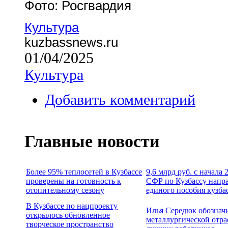
Фото: Росгвардия
Культура
kuzbassnews.ru
01/04/2025
Культура
Добавить комментарий
Главные новости
Более 95% теплосетей в Кузбассе
9,6 млрд руб. с начала
проверены на готовность к
СФР по Кузбассу напр
отопительному сезону
единого пособия кузба
В Кузбассе по нацпроекту
Илья Середюк обознач
открылось обновленное
металлургической отра
творческое пространство