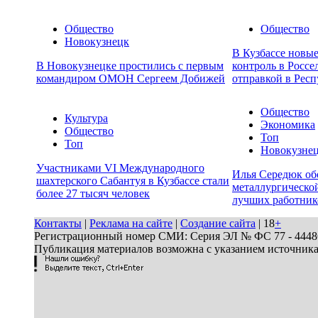
Общество
Общество
Новокузнецк
В Кузбассе новы
В Новокузнецке простились с первым
контроль в Россе
командиром ОМОН Сергеем Добижей
отправкой в Респ
Общество
Культура
Экономика
Общество
Топ
Топ
Новокузне
Участниками VI Международного
Илья Середюк об
шахтерского Сабантуя в Кузбассе стали
металлургической
более 27 тысяч человек
лучших работник
Контакты
|
Реклама на сайте
|
Создание сайта
| 18
+
Регистрационный номер СМИ: Серия ЭЛ № ФС 77 - 44486 
Публикация материалов возможна с указанием источник