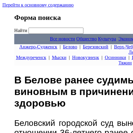
Перейти к основному содержанию
Форма поиска
Найти
Все новости
Общество
Культура
Эконо
Анжеро-Судженск
|
Белово
|
Березовский
|
Верх-Чеб
Л
Междуреченск
|
Мыски
|
Новокузнецк
|
Осинники
|
Тяжин
В Белове ранее судим
виновным в причинени
здоровью
Беловский городской суд вын
отношении 36-летнего ранее 