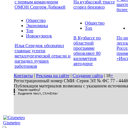
с первым командиром
На кузбасской трассе
шахте
ОМОН Сергеем Добижей
сгорел бензовоз
более
Общество
Общество
Экономика
Топ
Топ
Новокузнецк
В Кузбассе по
По ин
областной
лесоз
Илья Середюк обозначил
программе
Россе
главные успехи
обновляют 80
прим
металлургической отрасли и
километров
«Инс
наградил лучших
автодорог
работников
Контакты
|
Реклама на сайте
|
Создание сайта
| 18
+
Регистрационный номер СМИ: Серия ЭЛ № ФС 77 - 44486 
Публикация материалов возможна с указанием источник
Gismeteo