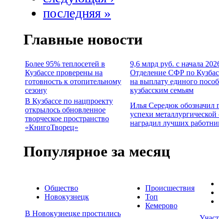
последняя »
Главные новости
Более 95% теплосетей в
9,6 млрд руб. с начала 202
Кузбассе проверены на
Отделение СФР по Кузбас
готовность к отопительному
на выплату единого посо
сезону
кузбасским семьям
В Кузбассе по нацпроекту
Илья Середюк обозначил 
открылось обновленное
успехи металлургической 
творческое пространство
наградил лучших работни
«КнигоТворец»
Популярное за месяц
Общество
Происшествия
Новокузнецк
Топ
Кемерово
В Новокузнецке простились
Учас