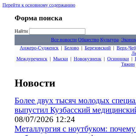
Перейти к основному содержанию
Форма поиска
Найти
Все новости
Общество
Культура
Эконо
Анжеро-Судженск
|
Белово
|
Березовский
|
Верх-Чеб
Л
Междуреченск
|
Мыски
|
Новокузнецк
|
Осинники
|
Тяжин
Новости
Более двух тысяч молодых специа
выпустил Кузбасский медицински
08/07/2026 12:24
Металлургия с ноутбуком: почему