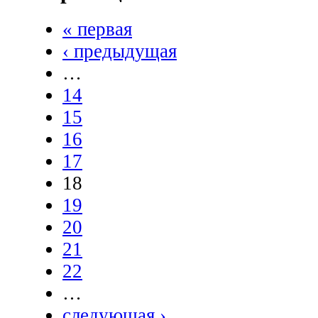
« первая
‹ предыдущая
…
14
15
16
17
18
19
20
21
22
…
следующая ›