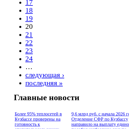
17
18
19
20
21
22
23
24
…
следующая ›
последняя »
Главные новости
Более 95% теплосетей в
9,6 млрд руб. с начала 2026 г
Кузбассе проверены на
Отделение СФР по Кузбассу
готовность к
направило на выплату едино