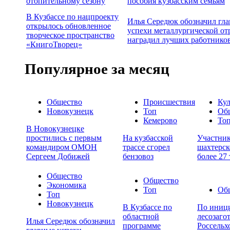
отопительному сезону
пособия кузбасским семьям
В Кузбассе по нацпроекту
Илья Середюк обозначил гл
открылось обновленное
успехи металлургической от
творческое пространство
наградил лучших работнико
«КнигоТворец»
Популярное за месяц
Общество
Происшествия
Кул
Новокузнецк
Топ
Об
Кемерово
То
В Новокузнецке
простились с первым
На кузбасской
Участни
командиром ОМОН
трассе сгорел
шахтерск
Сергеем Добижей
бензовоз
более 27
Общество
Общество
Экономика
Топ
Об
Топ
Новокузнецк
В Кузбассе по
По иници
областной
лесозаго
Илья Середюк обозначил
программе
Россельх