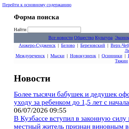
Перейти к основному содержанию
Форма поиска
Найти
Все новости
Общество
Культура
Эконо
Анжеро-Судженск
|
Белово
|
Березовский
|
Верх-Чеб
Л
Междуреченск
|
Мыски
|
Новокузнецк
|
Осинники
|
Тяжин
Новости
Более тысячи бабушек и дедушек оф
уходу за ребенком до 1,5 лет с начал
06/07/2026 09:55
В Кузбассе вступил в законную силу
местный житель признан виновным 