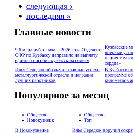
следующая ›
последняя »
Главные новости
Кузбасские м
9,6 млрд руб. с начала 2026 года Отделение
впервые уста
СФР по Кузбассу направило на выплату
пациентам «м
единого пособия кузбасским семьям
сердца»
Илья Середюк обозначил главные успехи
В Кузбассе п
металлургической отрасли и наградил
программе об
лучших работников
километров а
Популярное за месяц
Общество
Общество
Новокузнецк
Топ
В Новокузнецке
Илья Середюк поручил сокра