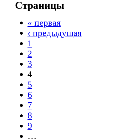
Страницы
« первая
‹ предыдущая
1
2
3
4
5
6
7
8
9
…