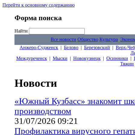
Перейти к основному содержанию
Форма поиска
Найти
Все новости
Общество
Культура
Эконо
Анжеро-Судженск
|
Белово
|
Березовский
|
Верх-Чеб
Л
Междуреченск
|
Мыски
|
Новокузнецк
|
Осинники
|
Тяжин
Новости
«Южный Кузбасс» знакомит шк
производством
31/07/2026 09:21
Профилактика вирусного гепат