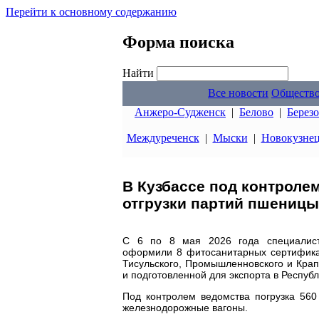
Перейти к основному содержанию
Форма поиска
Найти
Все новости
Обществ
Анжеро-Судженск
|
Белово
|
Берез
Междуреченск
|
Мыски
|
Новокузне
В Кузбассе под контроле
отгрузки партий пшеницы
С 6 по 8 мая 2026 года специалисты
оформили 8 фитосанитарных сертифика
Тисульского, Промышленновского и Крап
и подготовленной для экспорта в Республ
Под контролем ведомства погрузка 56
железнодорожные вагоны.