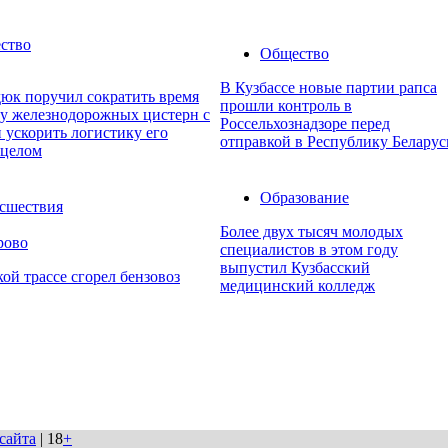
ство
Общество
В Кузбассе новые партии рапса
юк поручил сократить время
прошли контроль в
ку железнодорожных цистерн с
Россельхознадзоре перед
 ускорить логистику его
отправкой в Республику Беларус
 целом
Образование
сшествия
Более двух тысяч молодых
рово
специалистов в этом году
выпустил Кузбасский
кой трассе сгорел бензовоз
медицинский колледж
сайта
| 18
+