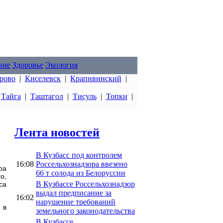
ние
Здоровье
Экология
рово
|
Киселевск
|
Крапивинский
|
|
Тайга
|
Таштагол
|
Тисуль
|
Топки
|
Лента новостей
В Кузбасс под контролем
16:08
Россельхознадзора ввезено
ра
66 т солода из Белоруссии
о,
В Кузбассе Россельхознадзор
са
выдал предписание за
16:02
нарушение требований
 в
земельного законодательства
В Кузбассе