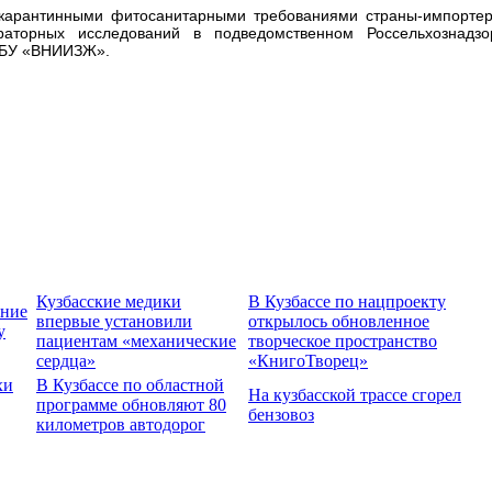
с карантинными фитосанитарными требованиями страны-импортер
раторных исследований в подведомственном Россельхознадзо
ГБУ «ВНИИЗЖ».
Кузбасские медики
В Кузбассе по нацпроекту
ение
впервые установили
открылось обновленное
у
пациентам «механические
творческое пространство
сердца»
«КнигоТворец»
хи
В Кузбассе по областной
На кузбасской трассе сгорел
программе обновляют 80
бензовоз
километров автодорог