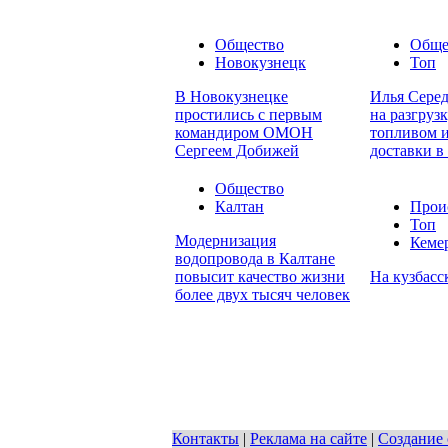
Общество
Обще
Новокузнецк
Топ
В Новокузнецке
Илья Серед
простились с первым
на разгруз
командиром ОМОН
топливом и
Сергеем Добижей
доставки в
Общество
Калтан
Прои
Топ
Модернизация
Кеме
водопровода в Калтане
повысит качество жизни
На кузбасс
более двух тысяч человек
Контакты
|
Реклама на сайте
|
Создание 