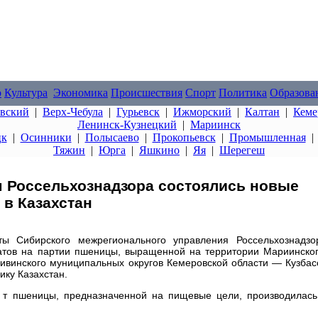
о
Культура
Экономика
Происшествия
Спорт
Политика
Образова
овский
|
Верх-Чебула
|
Гурьевск
|
Ижморский
|
Калтан
|
Кеме
Ленинск-Кузнецкий
|
Мариинск
цк
|
Осинники
|
Полысаево
|
Прокопьевск
|
Промышленная
Тяжин
|
Юрга
|
Яшкино
|
Яя
|
Шерегеш
м Россельхознадзора состоялись новые
 в Казахстан
 Сибирского межрегионального управления Россельхознадзо
тов на партии пшеницы, выращенной на территории Мариинског
ивинского муниципальных округов Кемеровской области — Кузбас
ику Казахстан.
0 т пшеницы, предназначенной на пищевые цели, производилась