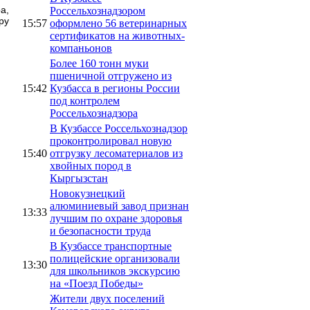
а,
Россельхознадзором
ру
15:57
оформлено 56 ветеринарных
сертификатов на животных-
компаньонов
Более 160 тонн муки
пшеничной отгружено из
15:42
Кузбасса в регионы России
под контролем
Россельхознадзора
В Кузбассе Россельхознадзор
проконтролировал новую
15:40
отгрузку лесоматериалов из
хвойных пород в
Кыргызстан
Новокузнецкий
алюминиевый завод признан
13:33
лучшим по охране здоровья
и безопасности труда
В Кузбассе транспортные
полицейские организовали
13:30
для школьников экскурсию
на «Поезд Победы»
Жители двух поселений