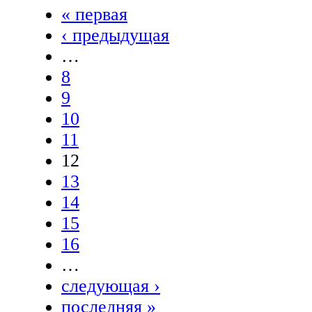
« первая
‹ предыдущая
…
8
9
10
11
12
13
14
15
16
…
следующая ›
последняя »