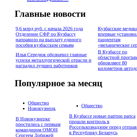
Главные новости
9,6 млрд руб. с начала 2026 года
Кузбасские медик
Отделение СФР по Кузбассу
впервые установи
направило на выплату единого
пациентам
пособия кузбасским семьям
«механические се
В Кузбассе по
Илья Середюк обозначил главные
областной програ
успехи металлургической отрасли и
обновляют 80
наградил лучших работников
километров автод
Популярное за месяц
Общество
Общество
Новокузнецк
В Кузбассе новые партии рапса
В Новокузнецке
прошли контроль в
простились с первым
Россельхознадзоре перед отпра
командиром ОМОН
в Республику Беларусь
Сергеем Добижей