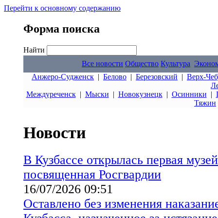
Перейти к основному содержанию
Форма поиска
Найти
Все новости
Общество
Культура
Эконо
Анжеро-Судженск
|
Белово
|
Березовский
|
Верх-Чеб
Л
Междуреченск
|
Мыски
|
Новокузнецк
|
Осинники
|
Тяжин
Новости
В Кузбассе открылась первая музей
посвященная Росгвардии
16/07/2026 09:51
Оставлено без изменения наказани