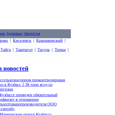
ние
Здоровье
Экология
рово
|
Киселевск
|
Крапивинский
|
|
Тайга
|
Таштагол
|
Тисуль
|
Топки
|
а новостей
ссельхознадзором проконтролирован
оз в Кузбасс 2,38 тонн ягод из
ргизии
Кузбассе проведен обязательный
офвизит в отношении
льхозтоваропроизводителя ООО
гросиб»
Мариинском округе Кузбасса