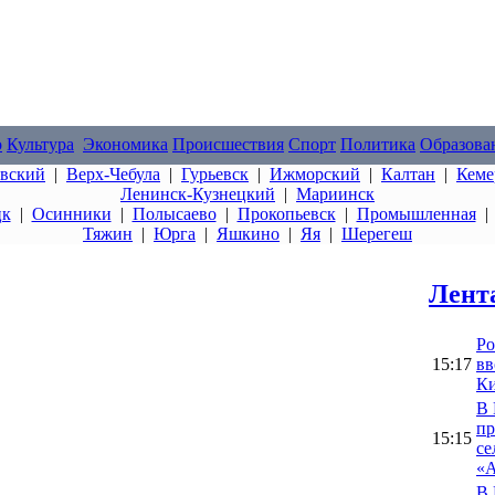
о
Культура
Экономика
Происшествия
Спорт
Политика
Образова
овский
|
Верх-Чебула
|
Гурьевск
|
Ижморский
|
Калтан
|
Кеме
Ленинск-Кузнецкий
|
Мариинск
цк
|
Осинники
|
Полысаево
|
Прокопьевск
|
Промышленная
Тяжин
|
Юрга
|
Яшкино
|
Яя
|
Шерегеш
Лент
Ро
15:17
вв
Ки
В 
пр
15:15
се
«А
В 