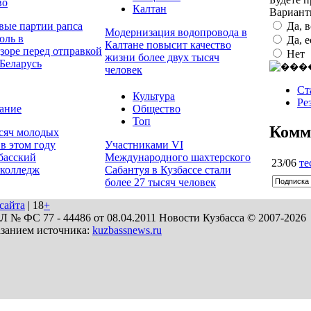
во
Калтан
Вариан
Да, 
вые партии рапса
Модернизация водопровода в
оль в
Да, 
Калтане повысит качество
зоре перед отправкой
Нет
жизни более двух тысяч
Беларусь
человек
Ст
Культура
Ре
ание
Общество
Топ
Комм
ысяч молодых
в этом году
Участниками VI
басский
Международного шахтерского
23/06
те
колледж
Сабантуя в Кузбассе стали
более 27 тысяч человек
сайта
| 18
+
№ ФС 77 - 44486 от 08.04.2011 Новости Кузбасса © 2007-2026
азанием источника:
kuzbassnews.ru