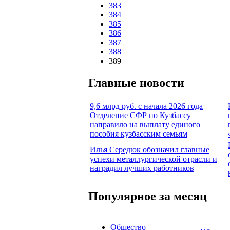
383
384
385
386
387
388
389
Главные новости
9,6 млрд руб. с начала 2026 года
Отделение СФР по Кузбассу
направило на выплату единого
пособия кузбасским семьям
Илья Середюк обозначил главные
успехи металлургической отрасли и
наградил лучших работников
Популярное за месяц
Общество