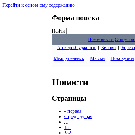
Перейти к основному содержанию
Форма поиска
Найти
Все новости
Обществ
Анжеро-Судженск
|
Белово
|
Берез
Междуреченск
|
Мыски
|
Новокузне
Новости
Страницы
« первая
‹ предыдущая
…
381
382