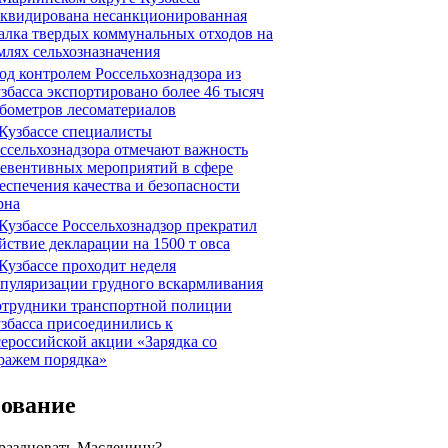
квидирована несанкционированная
алка твердых коммунальных отходов на
млях сельхозназначения
д контролем Россельхознадзора из
збасса экспортировано более 46 тысяч
бометров лесоматериалов
Кузбассе специалисты
ссельхознадзора отмечают важность
евентивных мероприятий в сфере
еспечения качества и безопасности
рна
Кузбассе Россельхознадзор прекратил
йствие декларации на 1500 т овса
Кузбассе проходит неделя
пуляризации грудного вскармливания
трудники транспортной полиции
збасса присоединились к
ероссийской акции «Зарядка со
ражем порядка»
сование
праздновать Масленицу?