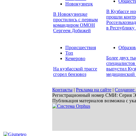
Общест
Новокузнецк
В Кузбассе но
В Новокузнецке
прошли контр
простились с первым
Россельхознад
командиром ОМОН
в Республику 
Сергеем Добижей
Происшествия
Образов
Топ
Более двух т
Кемерово
специалистов 
На кузбасской трассе
выпустил Куз
сгорел бензовоз
медицинский 
Контакты
|
Реклама на сайте
|
Создание 
Регистрационный номер СМИ: Серия ЭЛ 
Публикация материалов возможна с ук