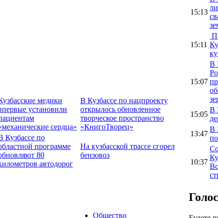
ли
15:13
св
зе
По
15:11
Ку
ку
В 
Ро
15:07
пр
об
зе
Кузбасские медики
В Кузбассе по нацпроекту
впервые установили
открылось обновленное
В 
15:05
пациентам
творческое пространство
де
«механические сердца»
«КнигоТворец»
В 
13:47
В Кузбассе по
по
областной программе
На кузбасской трассе сгорел
Со
обновляют 80
бензовоз
Ку
10:37
километров автодорог
Вс
ст
Голо
Общество
Будете 