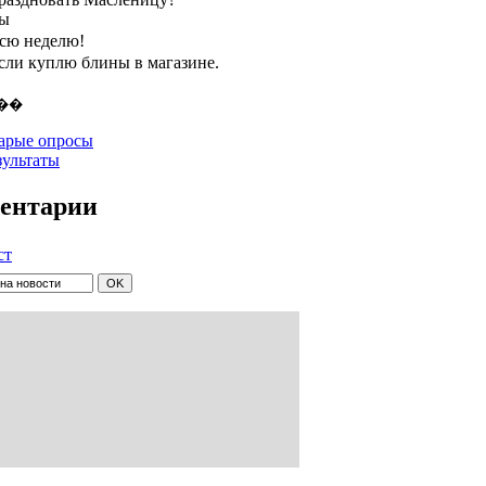
ты
всю неделю!
если куплю блины в магазине.
арые опросы
зультаты
ентарии
ст