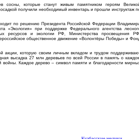
в сосны, которые станут живым памятником героям Велико
посадкой получили необходимый инвентарь и прошли инструктаж п
оходит по решению Президента Российской Федерации Владимир
кта «Экология» при поддержке Федерального агентства лесног
ных ресурсов и экологии РФ, Министерства просвещения РФ
ероссийское общественное движение «Волонтёры Победы» и Фон
ой акции, которую своим личным вкладом и трудом поддерживаю
дная высадка 27 млн деревьев по всей России в память о каждо
й войны. Каждое дерево – символ памяти и благодарности мирны
Кузбасские медики