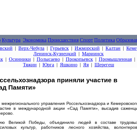
о
Культура
Экономика
Происшествия
Спорт
Политика
Образова
овский
|
Верх-Чебула
|
Гурьевск
|
Ижморский
|
Калтан
|
Кеме
Ленинск-Кузнецкий
|
Мариинск
цк
|
Осинники
|
Полысаево
|
Прокопьевск
|
Промышленная
Тяжин
|
Юрга
|
Яшкино
|
Яя
|
Шерегеш
оссельхознадзора приняли участие в
ад Памяти»
о межрегионального управления Россельхознадзора и Кемеровског
стие в международной акции «Сад Памяти», высадив саженц
мерово.
тию Великой Победы, объединило людей в составе трудовы
силовых культур, работников лесного хозяйства, волонтеров