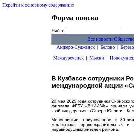
Перейти к основному содержанию
Форма поиска
Найти
Все новости
Обществ
Анжеро-Судженск
|
Белово
|
Берез
Междуреченск
|
Мыски
|
Новокузне
В Кузбассе сотрудники Р
международной акции «С
20 мая 2025 года сотрудники Сибирског
филиала ФГБУ «ВНИИЗЖ» приняли уча
хвойных деревьев в Сквере Юности г. Ке
Мероприятие, приуроченное к 80-ле
коллективов, правоохранительных и 
неравнодушных жителей региона.