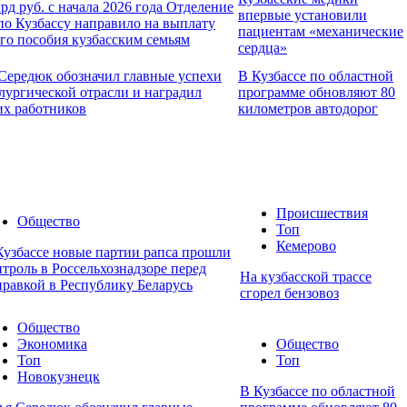
лрд руб. с начала 2026 года Отделение
впервые установили
о Кузбассу направило на выплату
пациентам «механические
го пособия кузбасским семьям
сердца»
Середюк обозначил главные успехи
В Кузбассе по областной
лургической отрасли и наградил
программе обновляют 80
х работников
километров автодорог
Происшествия
Общество
Топ
Кемерово
Кузбассе новые партии рапса прошли
нтроль в Россельхознадзоре перед
На кузбасской трассе
правкой в Республику Беларусь
сгорел бензовоз
Общество
Экономика
Общество
Топ
Топ
Новокузнецк
В Кузбассе по областной