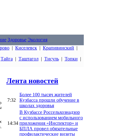
ние
Здоровье
Экология
рово
|
Киселевск
|
Крапивинский
|
|
Тайга
|
Таштагол
|
Тисуль
|
Топки
|
Лента новостей
Более 100 тысяч жителей
7:32
Кузбасса прошли обучение в
о
школах здоровья
ы
В Кузбассе Россельхознадзор
с использованием мобильного
х
14:34
приложения «Инспектор» и
,
БПЛА провел обязательные
профилактические визиты