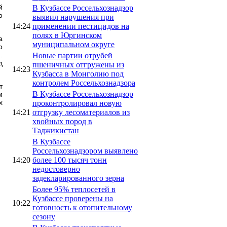
й
В Кузбассе Россельхознадзор
о
выявил нарушения при
14:24
применении пестицидов на
полях в Юргинском
а
муниципальном округе
о
.
Новые партии отрубей
д
пшеничных отгружены из
14:23
Кузбасса в Монголию под
контролем Россельхознадзора
т
В Кузбассе Россельхознадзор
м
х
проконтролировал новую
14:21
отгрузку лесоматериалов из
хвойных пород в
Таджикистан
В Кузбассе
Россельхознадзором выявлено
14:20
более 100 тысяч тонн
недостоверно
задекларированного зерна
Более 95% теплосетей в
Кузбассе проверены на
10:22
готовность к отопительному
сезону