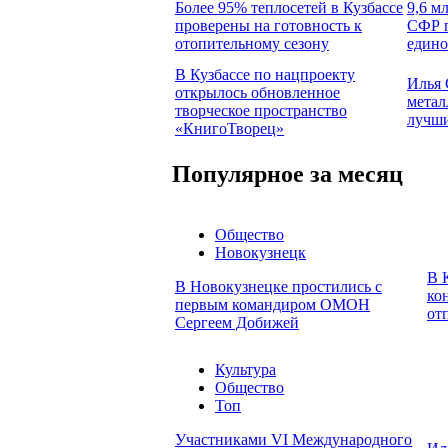
Более 95% теплосетей в Кузбассе
9,6 м
проверены на готовность к
СФР п
отопительному сезону
едино
В Кузбассе по нацпроекту
Илья 
открылось обновленное
метал
творческое пространство
лучши
«КнигоТворец»
Популярное за месяц
Общество
Новокузнецк
В 
В Новокузнецке простились с
ко
первым командиром ОМОН
от
Сергеем Добижей
Культура
Общество
Топ
Участниками VI Международного