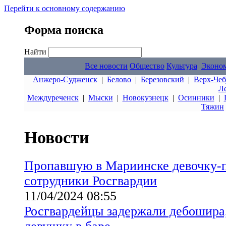
Перейти к основному содержанию
Форма поиска
Найти
Все новости
Общество
Культура
Эконо
Анжеро-Судженск
|
Белово
|
Березовский
|
Верх-Чеб
Л
Междуреченск
|
Мыски
|
Новокузнецк
|
Осинники
|
Тяжин
Новости
Пропавшую в Мариинске девочку-п
сотрудники Росгвардии
11/04/2024 08:55
Росгвардейцы задержали дебошира