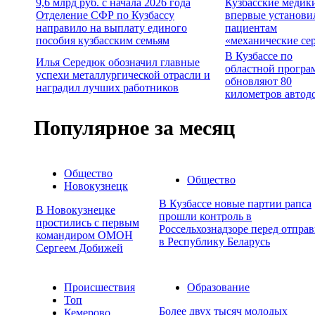
9,6 млрд руб. с начала 2026 года
Кузбасские медик
Отделение СФР по Кузбассу
впервые установи
направило на выплату единого
пациентам
пособия кузбасским семьям
«механические се
В Кузбассе по
Илья Середюк обозначил главные
областной програ
успехи металлургической отрасли и
обновляют 80
наградил лучших работников
километров автод
Популярное за месяц
Общество
Общество
Новокузнецк
В Кузбассе новые партии рапса
В Новокузнецке
прошли контроль в
простились с первым
Россельхознадзоре перед отпра
командиром ОМОН
в Республику Беларусь
Сергеем Добижей
Происшествия
Образование
Топ
Более двух тысяч молодых
Кемерово