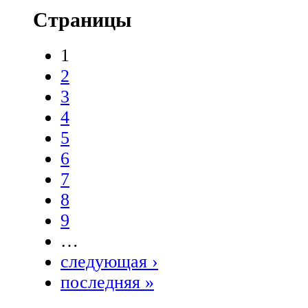
Страницы
1
2
3
4
5
6
7
8
9
…
следующая ›
последняя »