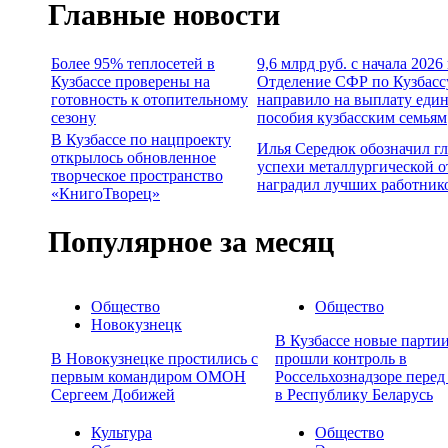
Главные новости
Более 95% теплосетей в
9,6 млрд руб. с начала 2026
Кузбассе проверены на
Отделение СФР по Кузбасс
готовность к отопительному
направило на выплату еди
сезону
пособия кузбасским семьям
В Кузбассе по нацпроекту
Илья Середюк обозначил г
открылось обновленное
успехи металлургической о
творческое пространство
наградил лучших работник
«КнигоТворец»
Популярное за месяц
Общество
Общество
Новокузнецк
В Кузбассе новые партии
В Новокузнецке простились с
прошли контроль в
первым командиром ОМОН
Россельхознадзоре перед
Сергеем Добижей
в Республику Беларусь
Культура
Общество