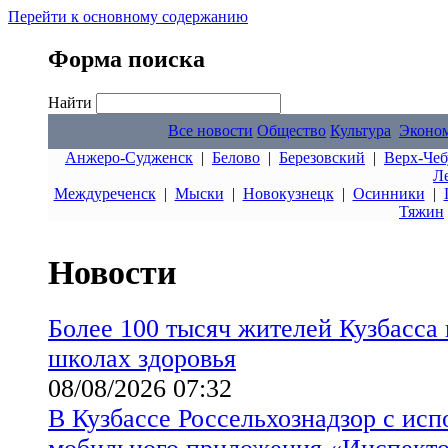
Перейти к основному содержанию
Форма поиска
Найти
Все новости
Общество
Культура
Эконо
Анжеро-Судженск
|
Белово
|
Березовский
|
Верх-Чеб
Л
Междуреченск
|
Мыски
|
Новокузнецк
|
Осинники
|
Тяжин
Новости
Более 100 тысяч жителей Кузбасса
школах здоровья
08/08/2026 07:32
В Кузбассе Россельхознадзор с ис