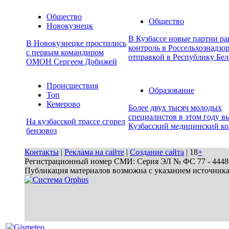
Общество
Общество
Новокузнецк
В Кузбассе новые партии р
В Новокузнецке простились
контроль в Россельхознадзор
с первым командиром
отправкой в Республику Бел
ОМОН Сергеем Добижей
Происшествия
Образование
Топ
Кемерово
Более двух тысяч молодых
специалистов в этом году в
На кузбасской трассе сгорел
Кузбасский медицинский к
бензовоз
Контакты
|
Реклама на сайте
|
Создание сайта
| 18
+
Регистрационный номер СМИ: Серия ЭЛ № ФС 77 - 44486 
Публикация материалов возможна с указанием источник