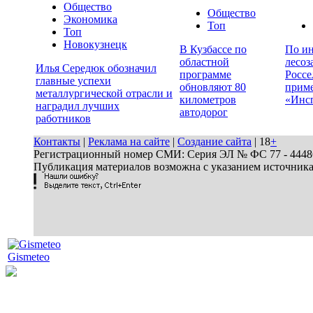
Общество
Общество
Экономика
Топ
Топ
Новокузнецк
В Кузбассе по
По ин
областной
лесоз
Илья Середюк обозначил
программе
Россе
главные успехи
обновляют 80
прим
металлургической отрасли и
километров
«Инс
наградил лучших
автодорог
работников
Контакты
|
Реклама на сайте
|
Создание сайта
| 18
+
Регистрационный номер СМИ: Серия ЭЛ № ФС 77 - 44486 
Публикация материалов возможна с указанием источник
Gismeteo