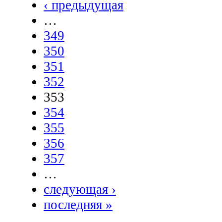
‹ предыдущая
…
349
350
351
352
353
354
355
356
357
…
следующая ›
последняя »