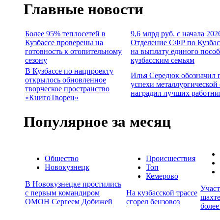
Главные новости
Более 95% теплосетей в
9,6 млрд руб. с начала 202
Кузбассе проверены на
Отделение СФР по Кузбас
готовность к отопительному
на выплату единого посо
сезону
кузбасским семьям
В Кузбассе по нацпроекту
Илья Середюк обозначил 
открылось обновленное
успехи металлургической 
творческое пространство
наградил лучших работни
«КнигоТворец»
Популярное за месяц
Общество
Происшествия
Новокузнецк
Топ
Кемерово
В Новокузнецке простились
Учас
с первым командиром
На кузбасской трассе
шахте
ОМОН Сергеем Добижей
сгорел бензовоз
более