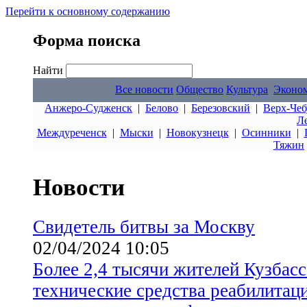
Перейти к основному содержанию
Форма поиска
Найти
Все новости
Общество
Культура
Эконо
Анжеро-Судженск
|
Белово
|
Березовский
|
Верх-Чеб
Л
Междуреченск
|
Мыски
|
Новокузнецк
|
Осинники
|
Тяжин
Новости
Свидетель битвы за Москву
02/04/2024 10:05
Более 2,4 тысячи жителей Кузбас
технические средства реабилита