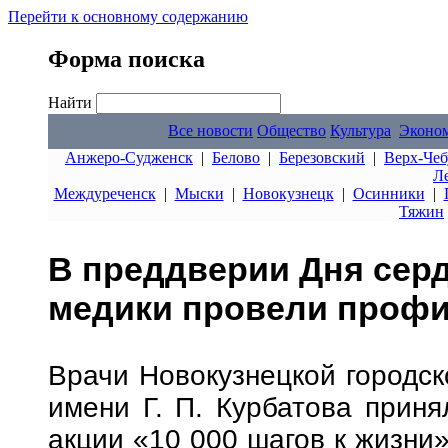
Перейти к основному содержанию
Форма поиска
Найти
Все новости
Общество
Культура
Эконо
Анжеро-Судженск
|
Белово
|
Березовский
|
Верх-Чеб
Л
Междуреченск
|
Мыски
|
Новокузнецк
|
Осинники
|
Тяжин
В преддверии Дня сер
медики провели профи
Врачи Новокузнецкой городск
имени Г. П. Курбатова приня
акции «10 000 шагов к жизни