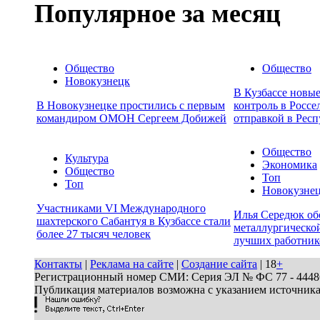
Популярное за месяц
Общество
Общество
Новокузнецк
В Кузбассе новы
В Новокузнецке простились с первым
контроль в Россе
командиром ОМОН Сергеем Добижей
отправкой в Респ
Общество
Культура
Экономика
Общество
Топ
Топ
Новокузне
Участниками VI Международного
Илья Середюк об
шахтерского Сабантуя в Кузбассе стали
металлургической
более 27 тысяч человек
лучших работник
Контакты
|
Реклама на сайте
|
Создание сайта
| 18
+
Регистрационный номер СМИ: Серия ЭЛ № ФС 77 - 44486 
Публикация материалов возможна с указанием источник