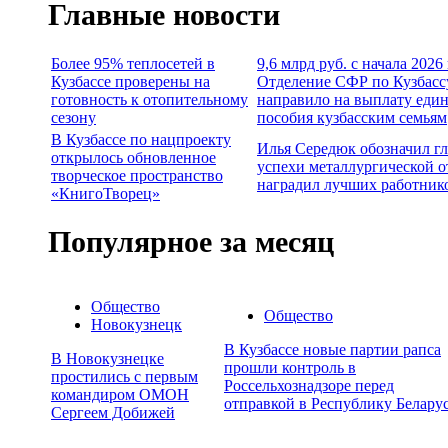
Главные новости
Более 95% теплосетей в
9,6 млрд руб. с начала 2026
Кузбассе проверены на
Отделение СФР по Кузбасс
готовность к отопительному
направило на выплату еди
сезону
пособия кузбасским семьям
В Кузбассе по нацпроекту
Илья Середюк обозначил г
открылось обновленное
успехи металлургической о
творческое пространство
наградил лучших работник
«КнигоТворец»
Популярное за месяц
Общество
Общество
Новокузнецк
В Кузбассе новые партии рапса
В Новокузнецке
прошли контроль в
простились с первым
Россельхознадзоре перед
командиром ОМОН
отправкой в Республику Белару
Сергеем Добижей