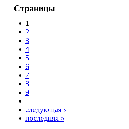
Страницы
1
2
3
4
5
6
7
8
9
…
следующая ›
последняя »