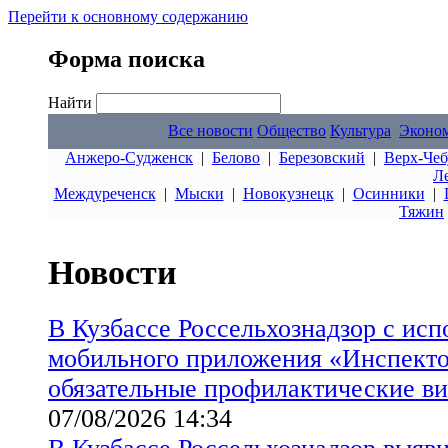
Перейти к основному содержанию
Форма поиска
Найти
Все новости
Общество
Культура
Эконо
Анжеро-Судженск
|
Белово
|
Березовский
|
Верх-Чеб
Л
Междуреченск
|
Мыски
|
Новокузнецк
|
Осинники
|
Тяжин
Новости
В Кузбассе Россельхознадзор с ис
мобильного приложения «Инспект
обязательные профилактические в
07/08/2026 14:34