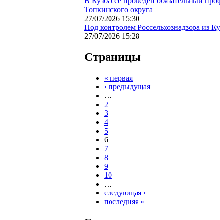
В Кузбассе проведен обязательный про
Топкинского округа
27/07/2026 15:30
Под контролем Россельхознадзора из К
27/07/2026 15:28
Страницы
« первая
‹ предыдущая
…
2
3
4
5
6
7
8
9
10
…
следующая ›
последняя »