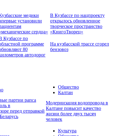
Кузбасские медики
В Кузбассе по нацпроекту
впервые установили
открылось обновленное
пациентам
творческое пространство
«механические сердца»
«КнигоТворец»
В Кузбассе по
областной программе
На кузбасской трассе сгорел
обновляют 80
бензовоз
километров автодорог
Общество
во
Калтан
вые партии рапса
Модернизация водопровода в
оль в
Калтане повысит качество
зоре перед отправкой
жизни более двух тысяч
Беларусь
человек
Культура