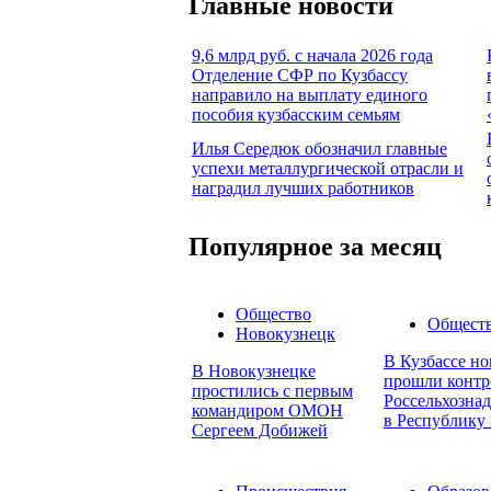
Главные новости
9,6 млрд руб. с начала 2026 года
Отделение СФР по Кузбассу
направило на выплату единого
пособия кузбасским семьям
Илья Середюк обозначил главные
успехи металлургической отрасли и
наградил лучших работников
Популярное за месяц
Общество
Общест
Новокузнецк
В Кузбассе но
В Новокузнецке
прошли контр
простились с первым
Россельхознад
командиром ОМОН
в Республику 
Сергеем Добижей