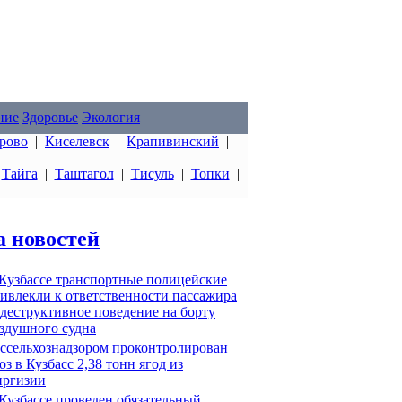
ние
Здоровье
Экология
рово
|
Киселевск
|
Крапивинский
|
|
Тайга
|
Таштагол
|
Тисуль
|
Топки
|
а новостей
Кузбассе транспортные полицейские
ивлекли к ответственности пассажира
 деструктивное поведение на борту
здушного судна
ссельхознадзором проконтролирован
оз в Кузбасс 2,38 тонн ягод из
ргизии
Кузбассе проведен обязательный