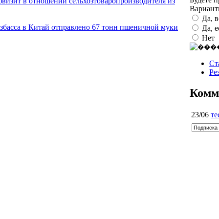
фвизит в отношении сельхозтоваропроизводителя из
Вариан
Да, 
узбасса в Китай отправлено 67 тонн пшеничной муки
Да, 
Нет
Ст
Ре
Комм
23/06
те