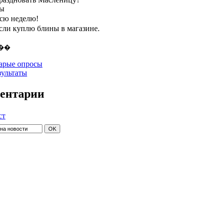
ты
всю неделю!
если куплю блины в магазине.
арые опросы
зультаты
ентарии
ст