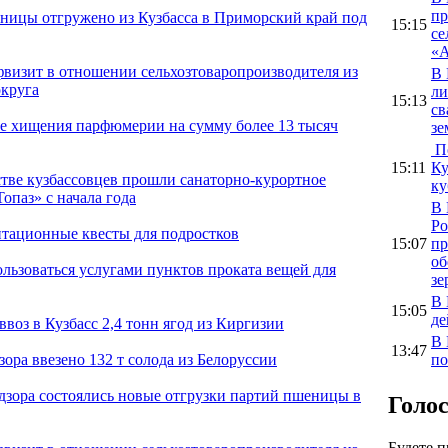
пр
ницы отгружено из Кузбасса в Приморский край под
15:15
се
«А
фвизит в отношении сельхозтоваропроизводителя из
В 
круга
ли
15:13
св
е хищения парфюмерии на сумму более 13 тысяч
зе
По
15:11
Ку
тве кузбассовцев прошли санаторно-курортное
ку
опаз» с начала года
В 
Ро
тационные квесты для подростков
15:07
пр
об
ользоваться услугами пунктов проката вещей для
зе
В 
15:05
де
воз в Кузбасс 2,4 тонн ягод из Киргизии
В 
13:47
по
зора ввезено 132 т солода из Белоруссии
адзора состоялись новые отгрузки партий пшеницы в
Голо
Будете 