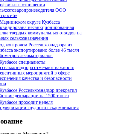
офвизит в отношении
льхозтоваропроизводителя ООО
гросиб»
Мариинском округе Кузбасса
квидирована несанкционированная
алка твердых коммунальных отходов на
млях сельхозназначения
д контролем Россельхознадзора из
збасса экспортировано более 46 тысяч
бометров лесоматериалов
Кузбассе специалисты
ссельхознадзора отмечают важность
евентивных мероприятий в сфере
еспечения качества и безопасности
рна
Кузбассе Россельхознадзор прекратил
йствие декларации на 1500 т овса
Кузбассе проходит неделя
пуляризации грудного вскармливания
сование
праздновать Масленицу?