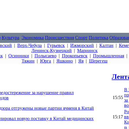
о
Культура
Экономика
Происшествия
Спорт
Политика
Образова
овский
|
Верх-Чебула
|
Гурьевск
|
Ижморский
|
Калтан
|
Кеме
Ленинск-Кузнецкий
|
Мариинск
цк
|
Осинники
|
Полысаево
|
Прокопьевск
|
Промышленная
Тяжин
|
Юрга
|
Яшкино
|
Яя
|
Шерегеш
Лент
В 
предостережение за нарушение правил
пр
15:55
идов
за
во
адзора отгружены новые партии ячменя в Китай
Ро
15:17
вв
олировал новую поставку в Китай медицинских
Ки
В 