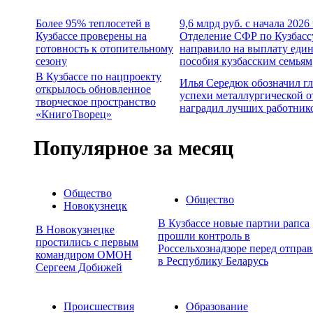
Более 95% теплосетей в
9,6 млрд руб. с начала 2026
Кузбассе проверены на
Отделение СФР по Кузбасс
готовность к отопительному
направило на выплату еди
сезону
пособия кузбасским семьям
В Кузбассе по нацпроекту
Илья Середюк обозначил г
открылось обновленное
успехи металлургической о
творческое пространство
наградил лучших работник
«КнигоТворец»
Популярное за месяц
Общество
Общество
Новокузнецк
В Кузбассе новые партии рапса
В Новокузнецке
прошли контроль в
простились с первым
Россельхознадзоре перед отпра
командиром ОМОН
в Республику Беларусь
Сергеем Добижей
Происшествия
Образование