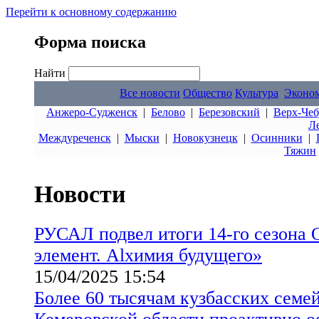
Перейти к основному содержанию
Форма поиска
Найти
Все новости
Общество
Культура
Эконо
Анжеро-Судженск
|
Белово
|
Березовский
|
Верх-Чеб
Л
Междуреченск
|
Мыски
|
Новокузнецк
|
Осинники
|
Тяжин
Новости
РУСАЛ подвел итоги 14-го сезона
элемент. Alхимия будущего»
15/04/2025 15:54
Более 60 тысячам кузбасских семе