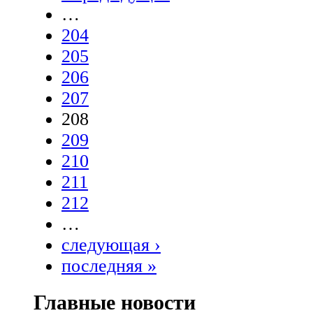
…
204
205
206
207
208
209
210
211
212
…
следующая ›
последняя »
Главные новости