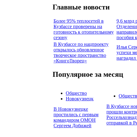
Главные новости
Более 95% теплосетей в
9,6 млрд 
Кузбассе проверены на
Отделени
готовность к отопительному
направил
сезону
пособия 
В Кузбассе по нацпроекту
Илья Сер
открылось обновленное
успехи м
творческое пространство
наградил
«КнигоТворец»
Популярное за месяц
Общество
Общест
Новокузнецк
В Кузбассе но
В Новокузнецке
прошли контр
простились с первым
Россельхознад
командиром ОМОН
отправкой в Р
Сергеем Добижей