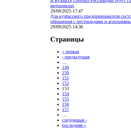
В Кузбассе спецназ Росгвардии будут 
мотоциклах
29/09/2025 17:47
Для кузбасского предпринимателя сост
обращения с пестицидами и агрохимик
29/09/2025 14:36
Страницы
« первая
‹ предыдущая
…
149
150
151
152
153
154
155
156
157
…
следующая ›
последняя »