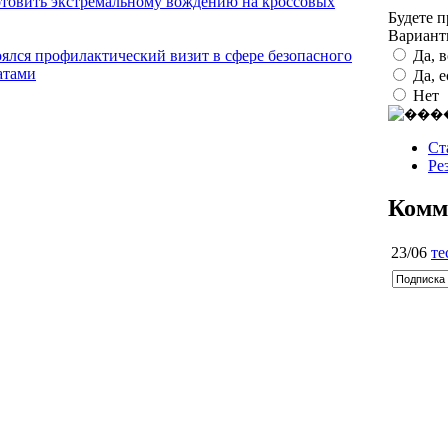
готовить экстремальному вождению на кроссовых
Будете 
Вариан
Да, 
оялся профилактический визит в сфере безопасного
атами
Да, 
Нет
Ст
Ре
Комм
23/06
те