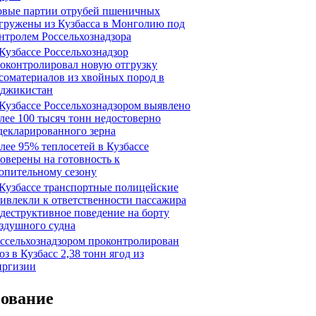
вые партии отрубей пшеничных
гружены из Кузбасса в Монголию под
нтролем Россельхознадзора
Кузбассе Россельхознадзор
оконтролировал новую отгрузку
соматериалов из хвойных пород в
джикистан
Кузбассе Россельхознадзором выявлено
лее 100 тысяч тонн недостоверно
декларированного зерна
лее 95% теплосетей в Кузбассе
оверены на готовность к
опительному сезону
Кузбассе транспортные полицейские
ивлекли к ответственности пассажира
 деструктивное поведение на борту
здушного судна
ссельхознадзором проконтролирован
оз в Кузбасс 2,38 тонн ягод из
ргизии
сование