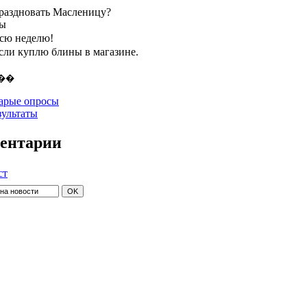
праздновать Масленицу?
ты
всю неделю!
если куплю блины в магазине.
арые опросы
зультаты
ентарии
ст