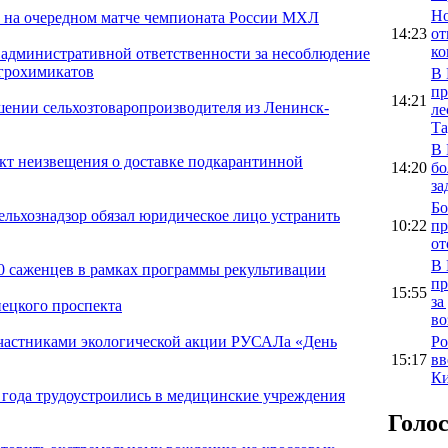
Но
ь на очередном матче чемпионата России МХЛ
14:23
от
ко
 административной ответственности за несоблюдение
агрохимикатов
В 
пр
14:21
шении сельхозтоваропроизводителя из Ленинск-
ле
Та
В 
акт неизвещения о доставке подкарантинной
14:20
бо
за
Бо
ельхознадзор обязал юридическое лицо устранить
10:22
пр
от
В 
0 саженцев в рамках программы рекультивации
пр
15:55
за
ецкого проспекта
во
Ро
участниками экологической акции РУСАЛа «День
15:17
вв
Ки
 года трудоустроились в медицинские учреждения
Голо