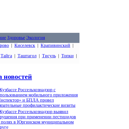
ние
Здоровье
Экология
рово
|
Киселевск
|
Крапивинский
|
|
Тайга
|
Таштагол
|
Тисуль
|
Топки
|
а новостей
Кузбассе Россельхознадзор с
пользованием мобильного приложения
нспектор» и БПЛА провел
язательные профилактические визиты
Кузбассе Россельхознадзор выявил
рушения при применении пестицидов
 полях в Юргинском муниципальном
руге