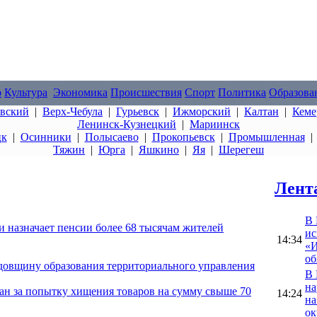
о
Культура
Экономика
Происшествия
Спорт
Политика
Образова
овский
|
Верх-Чебула
|
Гурьевск
|
Ижморский
|
Калтан
|
Кеме
Ленинск-Кузнецкий
|
Мариинск
цк
|
Осинники
|
Полысаево
|
Прокопьевск
|
Промышленная
Тяжин
|
Юрга
|
Яшкино
|
Яя
|
Шерегеш
Лент
В 
 назначает пенсии более 68 тысячам жителей
ис
14:34
«И
об
одовщину образования территориального управления
В 
на
ан за попытку хищения товаров на сумму свыше 70
14:24
на
ок