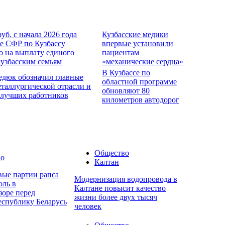
руб. с начала 2026 года
Кузбасские медики
е СФР по Кузбассу
впервые установили
о на выплату единого
пациентам
кузбасским семьям
«механические сердца»
В Кузбассе по
едюк обозначил главные
областной программе
еталлургической отрасли и
обновляют 80
 лучших работников
километров автодорог
Общество
во
Калтан
вые партии рапса
Модернизация водопровода в
оль в
Калтане повысит качество
зоре перед
жизни более двух тысяч
еспублику Беларусь
человек