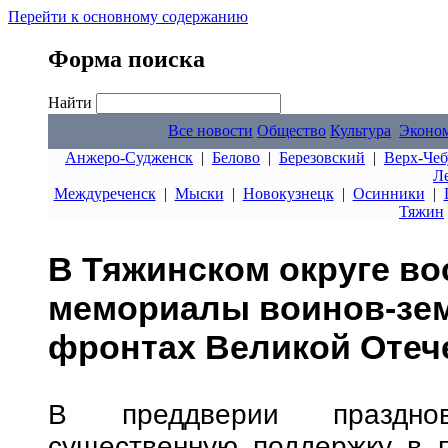
Перейти к основному содержанию
Форма поиска
Найти
Все новости
Общество
Культура
Эконо
Анжеро-Судженск
|
Белово
|
Березовский
|
Верх-Чеб
Л
Междуреченск
|
Мыски
|
Новокузнецк
|
Осинники
|
Тяжин
В Тяжинском округе в
мемориалы воинов-зем
фронтах Великой Отеч
В преддверии праздно
существенную поддержку в 