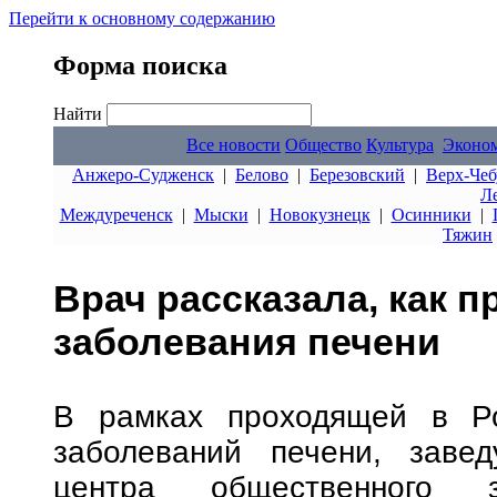
Перейти к основному содержанию
Форма поиска
Найти
Все новости
Общество
Культура
Эконо
Анжеро-Судженск
|
Белово
|
Березовский
|
Верх-Чеб
Л
Междуреченск
|
Мыски
|
Новокузнецк
|
Осинники
|
Тяжин
Врач рассказала, как 
заболевания печени
В рамках проходящей в Ро
заболеваний печени, завед
центра общественного 