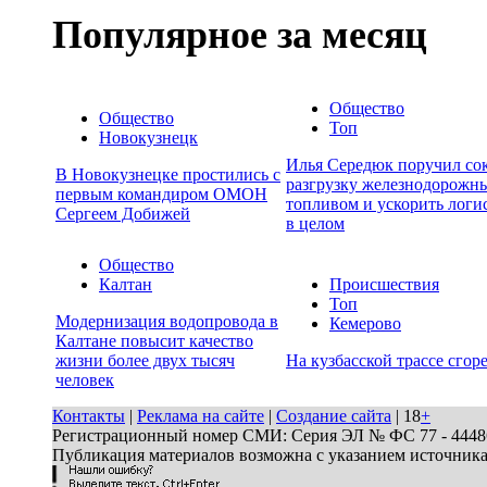
Популярное за месяц
Общество
Общество
Топ
Новокузнецк
Илья Середюк поручил сок
В Новокузнецке простились с
разгрузку железнодорожны
первым командиром ОМОН
топливом и ускорить логи
Сергеем Добижей
в целом
Общество
Калтан
Происшествия
Топ
Модернизация водопровода в
Кемерово
Калтане повысит качество
жизни более двух тысяч
На кузбасской трассе сгор
человек
Контакты
|
Реклама на сайте
|
Создание сайта
| 18
+
Регистрационный номер СМИ: Серия ЭЛ № ФС 77 - 44486 
Публикация материалов возможна с указанием источник