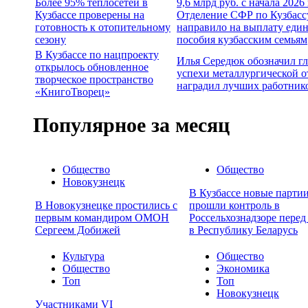
Более 95% теплосетей в
9,6 млрд руб. с начала 2026
Кузбассе проверены на
Отделение СФР по Кузбасс
готовность к отопительному
направило на выплату еди
сезону
пособия кузбасским семьям
В Кузбассе по нацпроекту
Илья Середюк обозначил г
открылось обновленное
успехи металлургической о
творческое пространство
наградил лучших работник
«КнигоТворец»
Популярное за месяц
Общество
Общество
Новокузнецк
В Кузбассе новые партии
В Новокузнецке простились с
прошли контроль в
первым командиром ОМОН
Россельхознадзоре перед
Сергеем Добижей
в Республику Беларусь
Культура
Общество
Общество
Экономика
Топ
Топ
Новокузнецк
Участниками VI