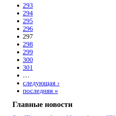
293
294
295
296
297
298
299
300
301
…
следующая ›
последняя »
Главные новости