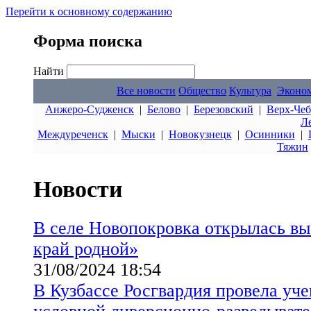
Перейти к основному содержанию
Форма поиска
Найти
Все новости
Общество
Культура
Эконо
Анжеро-Судженск
|
Белово
|
Березовский
|
Верх-Чеб
Л
Междуреченск
|
Мыски
|
Новокузнецк
|
Осинники
|
Тяжин
Новости
В селе Новопокровка открылась в
край родной»
31/08/2024 18:54
В Кузбассе Росгвардия провела уч