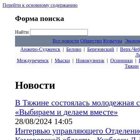
Перейти к основному содержанию
Форма поиска
Найти
Все новости
Общество
Культура
Эконо
Анжеро-Судженск
|
Белово
|
Березовский
|
Верх-Чеб
Л
Междуреченск
|
Мыски
|
Новокузнецк
|
Осинники
|
Тяжин
Новости
В Тяжине состоялась молодежная с
«Выбираем и делаем вместе»
28/08/2024 14:05
Интервью управляющего Отделени