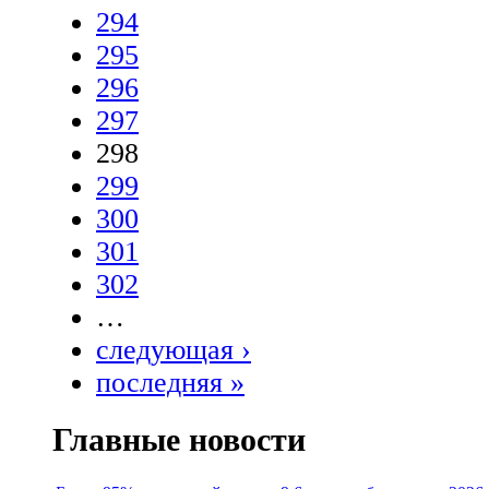
294
295
296
297
298
299
300
301
302
…
следующая ›
последняя »
Главные новости