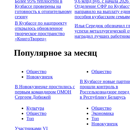
Более 95% теплосетей в
9,6 млрд руб. с начала 2026
Кузбассе проверены на
Отделение СФР по Кузбасс
готовность к отопительному
направило на выплату еди
сезону
пособия кузбасским семьям
В Кузбассе по нацпроекту
Илья Середюк обозначил г
открылось обновленное
успехи металлургической о
творческое пространство
наградил лучших работник
«КнигоТворец»
Популярное за месяц
Общество
Общество
Новокузнецк
В Кузбассе новые партии
В Новокузнецке простились с
прошли контроль в
первым командиром ОМОН
Россельхознадзоре перед
Сергеем Добижей
в Республику Беларусь
Культура
Общество
Общество
Экономика
Топ
Топ
Новокузнецк
Участниками VI