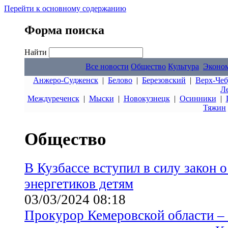
Перейти к основному содержанию
Форма поиска
Найти
Все новости
Общество
Культура
Эконо
Анжеро-Судженск
|
Белово
|
Березовский
|
Верх-Чеб
Л
Междуреченск
|
Мыски
|
Новокузнецк
|
Осинники
|
Тяжин
Общество
В Кузбассе вступил в силу закон 
энергетиков детям
03/03/2024 08:18
Прокурор Кемеровской области – 