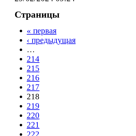
Страницы
« первая
‹ предыдущая
…
214
215
216
217
218
219
220
221
222