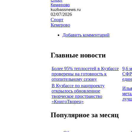
Кемерово
kuzbassnews.ru
02/07/2026
Спорт
Кемерово
Добавить комментарий
Главные новости
Более 95% теплосетей в Кузбассе
9,6 
проверены на готовность к
СФР 
отопительному сезону
един
В Кузбассе по нацпроекту
Илья
открылось обновленное
мета
творческое пространство
лучш
«КнигоТворец»
Популярное за месяц