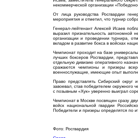
некоммерческой организации «Победоно
От лица руководства Росгвардии гене
мероприятия и отметил, что турнир собр
Генерал-лейтенант Алексей Исаев побл
выразил признательность автономной н
организации и проведении турнира, от
вкладом в развитие бокса в войсках наци
Чемпионат проходит на базе универсаль
лучших боксеров Росгвардии, представл
отдельную дивизию оперативного назначе
сражаются чемпионы и призеры всеро
военнослужащие, имеющие опыт выполне
Право представлять Сибирский округ 
завоевал, став победителем окружного ч
с позывным «Хук» уверенно выиграл соре
Чемпионат в Москве посвящен сразу дв
войск национальной гвардии Российск
Победители и призеры определятся по и
Фото: Росгвардия
Спорт