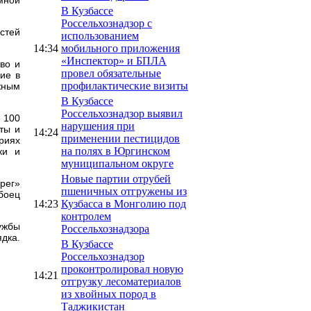
В Кузбассе
Россельхознадзор с
стей
использованием
14:34
мобильного приложения
«Инспектор» и БПЛА
во и
провел обязательные
ие в
профилактические визиты
жным
В Кузбассе
Россельхознадзор выявил
 100
нарушения при
ты и
14:24
применении пестицидов
ориях
на полях в Юргинском
ки и
муниципальном округе
Новые партии отрубей
рег»
пшеничных отгружены из
 боец
14:23
Кузбасса в Монголию под
контролем
ужбы
Россельхознадзора
дка.
В Кузбассе
Россельхознадзор
проконтролировал новую
14:21
отгрузку лесоматериалов
из хвойных пород в
Таджикистан