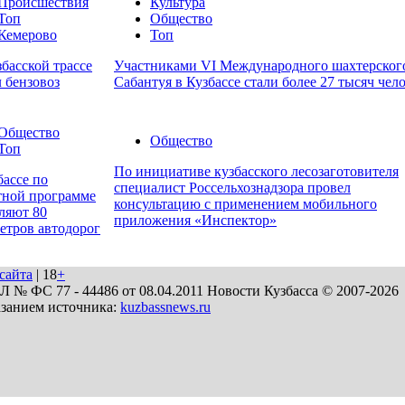
Происшествия
Культура
Топ
Общество
Кемерово
Топ
збасской трассе
Участниками VI Международного шахтерског
л бензовоз
Сабантуя в Кузбассе стали более 27 тысяч чел
Общество
Общество
Топ
По инициативе кузбасского лесозаготовителя
бассе по
специалист Россельхознадзора провел
тной программе
консультацию с применением мобильного
ляют 80
приложения «Инспектор»
етров автодорог
сайта
| 18
+
№ ФС 77 - 44486 от 08.04.2011 Новости Кузбасса © 2007-2026
азанием источника:
kuzbassnews.ru