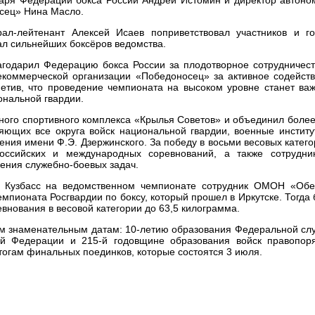
сец» Нина Масло.
рал-лейтенант Алексей Исаев поприветствовал участников и го
ал сильнейших боксёров ведомства.
агодарил Федерацию бокса России за плодотворное сотрудничест
екоммерческой организации «Победоносец» за активное содейств
метив, что проведение чемпионата на высоком уровне станет ва
ональной гвардии.
ного спортивного комплекса «Крылья Советов» и объединил более
яющих все округа войск национальной гвардии, военные институ
ния имени Ф.Э. Дзержинского. За победу в восьми весовых катег
ссийских и международных соревнований, а также сотрудни
ния служебно-боевых задач.
и Кузбасс на ведомственном чемпионате сотрудник ОМОН «Обе
емпионата Росгвардии по боксу, который прошел в Иркутске. Тогда
внования в весовой категории до 63,5 килограмма.
ум знаменательным датам: 10-летию образования Федеральной сл
ой Федерации и 215-й годовщине образования войск правопоря
тогам финальных поединков, которые состоятся 3 июля.