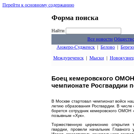
Перейти к основному содержанию
Форма поиска
Найти
Все новости
Обществ
Анжеро-Судженск
|
Белово
|
Берез
Междуреченск
|
Мыски
|
Новокузне
Боец кемеровского ОМОН 
чемпионате Росгвардии п
В Москве стартовал чемпионат войск на
летию образования Росгвардии. В числе
борется сотрудник кемеровского ОМОН «
позывным «Хук».
Торжественную церемонию открытия т
гвардии, провели начальник Главного 
Исаев, заместитель генерального секре