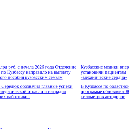
млрд руб. с начала 2026 года Отделение
Кузбасские медики впе
по Кузбассу направило на выплату
установили пациентам
ого пособия кузбасским семьям
«механические сердца»
 Середюк обозначил главные успехи
В Кузбассе по областно
ллургической отрасли и наградил
программе обновляют 8
их работников
километров автодорог