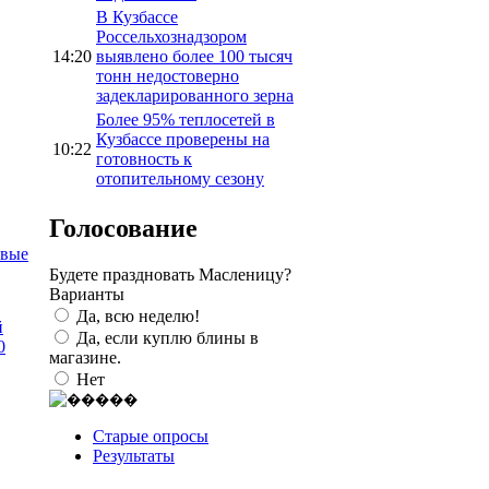
В Кузбассе
Россельхознадзором
14:20
выявлено более 100 тысяч
тонн недостоверно
задекларированного зерна
Более 95% теплосетей в
Кузбассе проверены на
10:22
готовность к
отопительному сезону
Голосование
рвые
Будете праздновать Масленицу?
Варианты
Да, всю неделю!
й
Да, если куплю блины в
0
магазине.
Нет
Старые опросы
Результаты