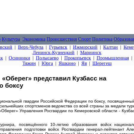
о
Культура
Экономика
Происшествия
Спорт
Политика
Образова
овский
|
Верх-Чебула
|
Гурьевск
|
Ижморский
|
Калтан
|
Кеме
Ленинск-Кузнецкий
|
Мариинск
цк
|
Осинники
|
Полысаево
|
Прокопьевск
|
Промышленная
Тяжин
|
Юрга
|
Яшкино
|
Яя
|
Шерегеш
«Оберег» представил Кузбасс на
о боксу
циональной гвардии Российской Федерации по боксу, посвященный
 сильнейших спортсменов ведомства со всей страны за медали тур
Оберег» Управления Росгвардии по Кемеровской области - Кузбас
урнира, посвящённого 10-летию образования войск национал
управления подготовки войск Росгвардии генерал-лейтенант Але
таря Федерации бокса России Андрей Истомин и директор автоно