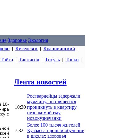
ние
Здоровье
Экология
рово
|
Киселевск
|
Крапивинский
|
|
Тайга
|
Таштагол
|
Тисуль
|
Топки
|
Лента новостей
Росгвардейцы задержали
мужчину, пытавшегося
 10-
10:30
проникнуть в квартиру
нира
незнакомой ему
су с
новокузнечанки
Более 100 тысяч жителей
ьной
7:32
Кузбасса прошли обучение
ксей
в школах здоровья
мной