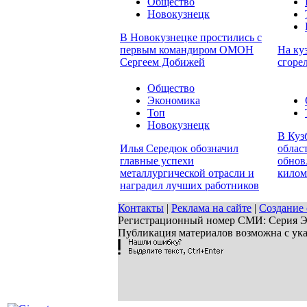
Общество
Новокузнецк
В Новокузнецке простились с
первым командиром ОМОН
На ку
Сергеем Добижей
сгоре
Общество
Экономика
Топ
Новокузнецк
В Куз
Илья Середюк обозначил
облас
главные успехи
обнов
металлургической отрасли и
килом
наградил лучших работников
Контакты
|
Реклама на сайте
|
Создание 
Регистрационный номер СМИ: Серия ЭЛ 
Публикация материалов возможна с ук