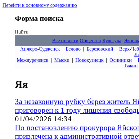
Перейти к основному содержанию
Форма поиска
Найти
Все новости
Общество
Культура
Эконо
Анжеро-Судженск
|
Белово
|
Березовский
|
Верх-Чеб
Л
Междуреченск
|
Мыски
|
Новокузнецк
|
Осинники
|
Тяжин
Яя
За незаконную рубку берез житель Я
приговорен к 1 году лишения свобод
01/04/2026 14:34
По постановлению прокурора Яйско
привлечена к административной отве