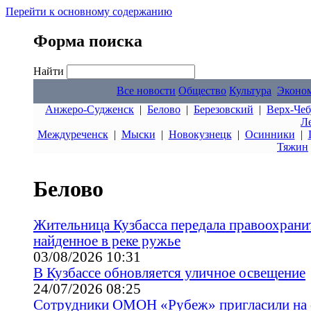
Перейти к основному содержанию
Форма поиска
Найти
Все новости
Общество
Культура
Эконо
Анжеро-Судженск
|
Белово
|
Березовский
|
Верх-Чеб
Л
Междуреченск
|
Мыски
|
Новокузнецк
|
Осинники
|
Тяжин
Белово
Жительница Кузбасса передала правоохрани
найденное в реке ружье
03/08/2026 10:31
В Кузбассе обновляется уличное освещение
24/07/2026 08:25
Сотрудники ОМОН «Рубеж» пригласили на