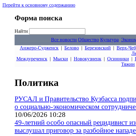
Перейти к основному содержанию
Форма поиска
Найти
Все новости
Общество
Культура
Эконо
Анжеро-Судженск
|
Белово
|
Березовский
|
Верх-Чеб
Л
Междуреченск
|
Мыски
|
Новокузнецк
|
Осинники
|
Тяжин
Политика
РУСАЛ и Правительство Кузбасса подп
о социально-экономическом сотрудничес
10/06/2026 10:28
49-летний особо опасный рецидивист из
выслушал приговор за разбойное напад