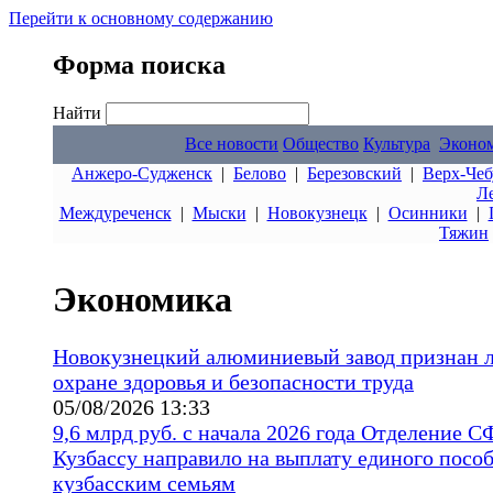
Перейти к основному содержанию
Форма поиска
Найти
Все новости
Общество
Культура
Эконо
Анжеро-Судженск
|
Белово
|
Березовский
|
Верх-Чеб
Л
Междуреченск
|
Мыски
|
Новокузнецк
|
Осинники
|
Тяжин
Экономика
Новокузнецкий алюминиевый завод признан 
охране здоровья и безопасности труда
05/08/2026 13:33
9,6 млрд руб. с начала 2026 года Отделение С
Кузбассу направило на выплату единого посо
кузбасским семьям