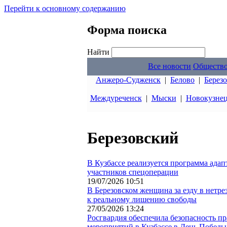
Перейти к основному содержанию
Форма поиска
Найти
Все новости
Обществ
Анжеро-Судженск
|
Белово
|
Берез
Междуреченск
|
Мыски
|
Новокузне
Березовский
В Кузбассе реализуется программа адап
участников спецоперации
19/07/2026 10:51
В Березовском женщина за езду в нетре
к реальному лишению свободы
27/05/2026 13:24
Росгвардия обеспечила безопасность п
мероприятий в Кузбассе в День Победы