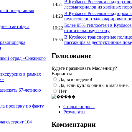
В Кузбассе Россельхознадзор пр
14:21
лесоматериалов из хвойных пор
орый представлял
В Кузбассе Россельхознадзором 
14:20
недостоверно задекларированног
Более 95% теплосетей в Кузбассе
днего автобуса
10:22
отопительному сезону
В Кузбассе транспортные полице
15:55
пассажира за деструктивное пов
правопорядка
и
Голосование
ивый отряд «Снежного
Будете праздновать Масленицу?
Варианты
 экскурсию в рамках
Да, всю неделю!
м»
Да, если куплю блины в магазине.
разыскать 67-летнюю
Нет
ала проверку по факту
Старые опросы
Результаты
лагоустроят 104
Комментарии