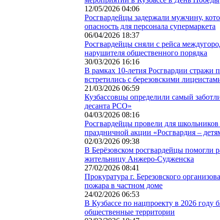
12/05/2026 04:06
Росгвардейцы задержали мужчину, кот
опасность для персонала супермаркета
06/04/2026 18:37
Росгвардейцы сняли с рейса междугоро
нарушителя общественного порядка
30/03/2026 16:16
В рамках 10-летия Росгвардии стражи 
встретились с березовскими лицеистам
21/03/2026 06:59
Кузбассовцы определили самый заботл
десанта РСО»
04/03/2026 08:16
Росгвардейцы провели для школьников
праздничной акции «Росгвардия – детя
02/03/2026 09:38
В Берёзовском росгвардейцы помогли 
жительницу Анжеро-Судженска
27/02/2026 08:41
Прокуратура г. Березовского организов
пожара в частном доме
24/02/2026 06:53
В Кузбассе по нацпроекту в 2026 году б
общественные территории