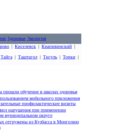
ние
Здоровье
Экология
рово
|
Киселевск
|
Крапивинский
|
|
Тайга
|
Таштагол
|
Тисуль
|
Топки
|
са прошли обучение в школах здоровья
использованием мобильного приложения
зательные профилактические визиты
ыявил нарушения при применении
ом муниципальном округе
х отгружены из Кузбасса в Монголию
а