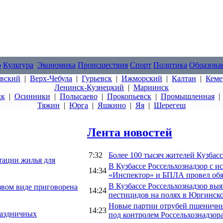
о
Культура
Экономика
Происшествия
Спорт
Политика
Образова
овский
|
Верх-Чебула
|
Гурьевск
|
Ижморский
|
Калтан
|
Кеме
Ленинск-Кузнецкий
|
Мариинск
цк
|
Осинники
|
Полысаево
|
Прокопьевск
|
Промышленная
Тяжин
|
Юрга
|
Яшкино
|
Яя
|
Шерегеш
Лента новостей
7:32
Более 100 тысяч жителей Кузбас
тации жилья для
В Кузбассе Россельхознадзор с 
14:34
«Инспектор» и БПЛА провел обя
В Кузбассе Россельхознадзор в
звом виде приговорена
14:24
пестицидов на полях в Юргинск
Новые партии отрубей пшеничны
14:23
раздничных
под контролем Россельхознадзор