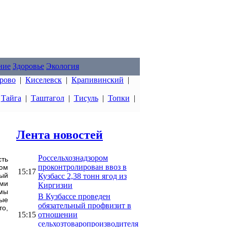
ние
Здоровье
Экология
рово
|
Киселевск
|
Крапивинский
|
|
Тайга
|
Таштагол
|
Тисуль
|
Топки
|
Лента новостей
Россельхознадзором
сть
проконтролирован ввоз в
тюм
15:17
ный
Кузбасс 2,38 тонн ягод из
уми
Киргизии
мы
В Кузбассе проведен
ые
обязательный профвизит в
то,
15:15
отношении
сельхозтоваропроизводителя