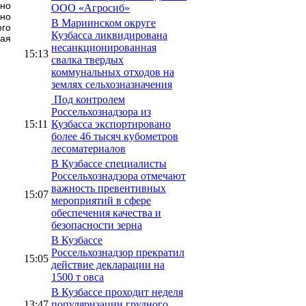
жно
ООО «Агросиб»
чно
В Мариинском округе
ого
Кузбасса ликвидирована
вая
несанкционированная
15:13
свалка твердых
коммунальных отходов на
землях сельхозназначения
Под контролем
Россельхознадзора из
15:11
Кузбасса экспортировано
более 46 тысяч кубометров
лесоматериалов
В Кузбассе специалисты
Россельхознадзора отмечают
важность превентивных
15:07
мероприятий в сфере
обеспечения качества и
безопасности зерна
В Кузбассе
Россельхознадзор прекратил
15:05
действие декларации на
1500 т овса
В Кузбассе проходит неделя
13:47
популяризации грудного