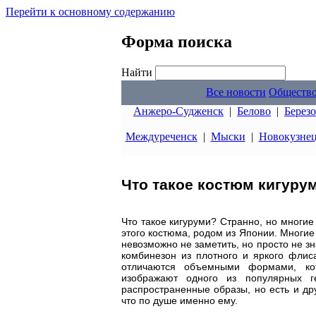
Перейти к основному содержанию
Форма поиска
Найти
Все новости
Обществ
Анжеро-Судженск
|
Белово
|
Берез
Междуреченск
|
Мыски
|
Новокузне
Что такое костюм кигурум
Что такое кигуруми? Странно, но многие
этого костюма, родом из Японии. Многие
невозможно не заметить, но просто не зн
комбинезон из плотного и яркого флис
отличаются объемными формами, кот
изображают одного из популярных 
распространенные образы, но есть и др
что по душе именно ему.