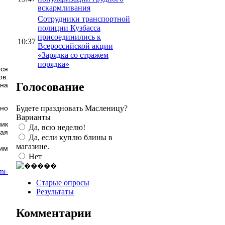
вскармливания
Сотрудники транспортной
полиции Кузбасса
присоединились к
10:37
Всероссийской акции
«Зарядка со стражем
порядка»
тся
ов.
Голосование
 на
Будете праздновать Масленицу?
нно
Варианты
ник
Да, всю неделю!
ная
Да, если куплю блины в
магазине.
шим
Нет
mi-
Старые опросы
Результаты
Комментарии