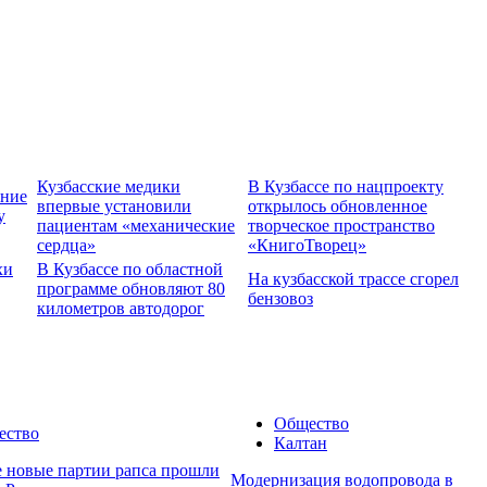
Кузбасские медики
В Кузбассе по нацпроекту
ение
впервые установили
открылось обновленное
у
пациентам «механические
творческое пространство
сердца»
«КнигоТворец»
хи
В Кузбассе по областной
На кузбасской трассе сгорел
программе обновляют 80
бензовоз
километров автодорог
Общество
ество
Калтан
е новые партии рапса прошли
Модернизация водопровода в