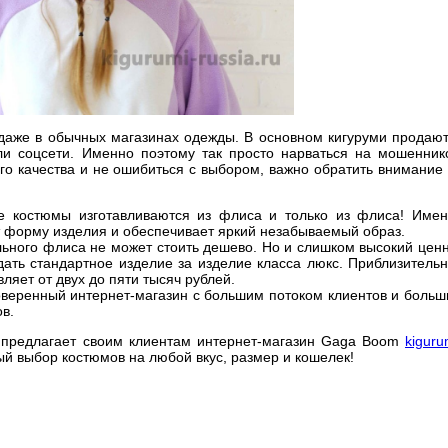
даже в обычных магазинах одежды. В основном кигуруми продаю
ли соцсети. Именно поэтому так просто нарваться на мошенник
го качества и не ошибиться с выбором, важно обратить внимание
е костюмы изготавливаются из флиса и только из флиса! Име
 форму изделия и обеспечивает яркий незабываемый образ.
льного флиса не может стоить дешево. Но и слишком высокий цен
дать стандартное изделие за изделие класса люкс. Приблизитель
ляет от двух до пяти тысяч рублей.
оверенный интернет-магазин с большим потоком клиентов и боль
в.
 предлагает своим клиентам интернет-магазин Gaga Boom
kiguru
ый выбор костюмов на любой вкус, размер и кошелек!