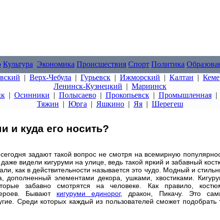
о
Культура
Экономика
Происшествия
Спорт
Политика
Образова
овский
|
Верх-Чебула
|
Гурьевск
|
Ижморский
|
Калтан
|
Кеме
Ленинск-Кузнецкий
|
Мариинск
цк
|
Осинники
|
Полысаево
|
Прокопьевск
|
Промышленная
Тяжин
|
Юрга
|
Яшкино
|
Яя
|
Шерегеш
и и куда его носить?
 сегодня задают такой вопрос не смотря на всемирную популярно
 даже видели кигуруми на улице, ведь такой яркий и забавный кос
али, как в действительности называется это чудо. Модный и стиль
а, дополненный элементами декора, ушками, хвостиками. Кигур
орые забавно смотрятся на человеке. Как правило, костю
героев. Бывают
кигуруми единорог
, дракон, Пикачу. Это сам
угие. Среди которых каждый из пользователей сможет подобрать 