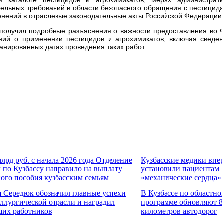
тельных требований в области безопасного обращения с пестицид
менений в отраслевые законодательные акты Российской Федерации
и получил подробные разъяснения о важности предоставления во
ний о применении пестицидов и агрохимикатов, включая сведе
анированных датах проведения таких работ.
млрд руб. с начала 2026 года Отделение
Кузбасские медики впе
по Кузбассу направило на выплату
установили пациентам
ого пособия кузбасским семьям
«механические сердца»
 Середюк обозначил главные успехи
В Кузбассе по областно
ллургической отрасли и наградил
программе обновляют 
ших работников
километров автодорог