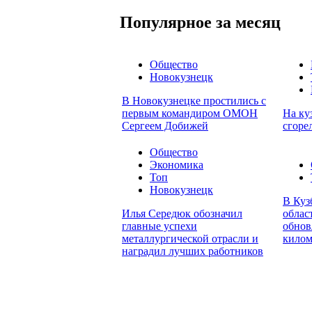
Популярное за месяц
Общество
Новокузнецк
В Новокузнецке простились с
первым командиром ОМОН
На ку
Сергеем Добижей
сгоре
Общество
Экономика
Топ
Новокузнецк
В Куз
Илья Середюк обозначил
облас
главные успехи
обнов
металлургической отрасли и
килом
наградил лучших работников