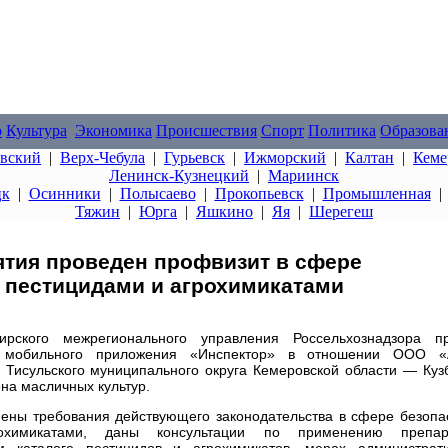
о
Культура
Экономика
Происшествия
Спорт
Политика
Образова
овский
|
Верх-Чебула
|
Гурьевск
|
Ижморский
|
Калтан
|
Кеме
Ленинск-Кузнецкий
|
Мариинск
цк
|
Осинники
|
Полысаево
|
Прокопьевск
|
Промышленная
Тяжин
|
Юрга
|
Яшкино
|
Яя
|
Шерегеш
ятия проведен профвизит в сфере
 пестицидами и агрохимикатами
ского межрегионального управления Россельхознадзора п
 мобильного приложения «Инспектор» в отношении ООО «А
Тисульского муниципального округа Кемеровской области — Куз
на масличных культур.
ены требования действующего законодательства в сфере безопа
химикатами, даны консультации по применению препара
ом каталоге пестицидов и агрохимикатов, мерах администрат