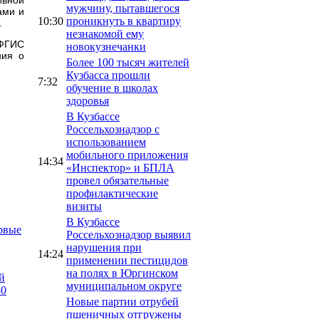
мужчину, пытавшегося
ами и
10:30
проникнуть в квартиру
.
незнакомой ему
 ФГИС
новокузнечанки
ния о
Более 100 тысяч жителей
Кузбасса прошли
7:32
обучение в школах
здоровья
В Кузбассе
Россельхознадзор с
использованием
мобильного приложения
14:34
«Инспектор» и БПЛА
провел обязательные
профилактические
визиты
В Кузбассе
рвые
Россельхознадзор выявил
нарушения при
14:24
применении пестицидов
на полях в Юргинском
й
муниципальном округе
80
Новые партии отрубей
пшеничных отгружены