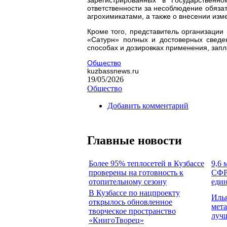
ответственности за несоблюдение обяза
агрохимикатами, а также о внесении из
Кроме того, представитель организаци
«Сатурн» полных и достоверных сведе
способах и дозировках применения, запл
Общество
kuzbassnews.ru
19/05/2026
Общество
Добавить комментарий
Главные новости
Более 95% теплосетей в Кузбассе
9,6 
проверены на готовность к
СФР 
отопительному сезону
един
В Кузбассе по нацпроекту
Илья
открылось обновленное
мета
творческое пространство
луч
«КнигоТворец»