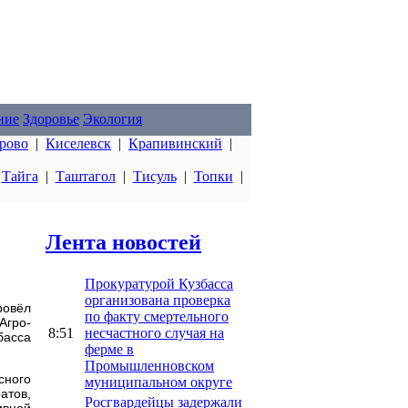
ние
Здоровье
Экология
рово
|
Киселевск
|
Крапивинский
|
|
Тайга
|
Таштагол
|
Тисуль
|
Топки
|
Лента новостей
Прокуратурой Кузбасса
организована проверка
ровёл
по факту смертельного
гро-
8:51
несчастного случая на
басса
ферме в
Промышленновском
сного
муниципальном округе
тов,
Росгвардейцы задержали
ивной