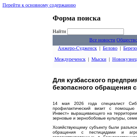
Перейти к основному содержанию
Форма поиска
Найти
Все новости
Обществ
Анжеро-Судженск
|
Белово
|
Берез
Междуреченск
|
Мыски
|
Новокузне
Для кузбасского предпри
безопасного обращения с
14 мая 2026 года специалист Сибир
профилактический визит с помощью
Инвест» выращивающего на территории 
зерновые и зернобобовые культуры, семе
Хозяйствующему субъекту были разъясн
обращения с пестицидами и агро
зарегистрированных в Государственн