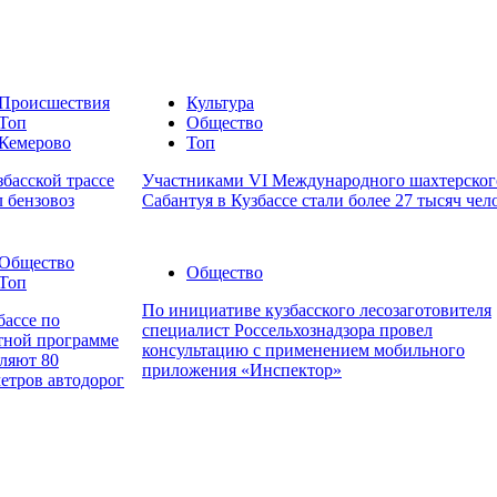
Происшествия
Культура
Топ
Общество
Кемерово
Топ
збасской трассе
Участниками VI Международного шахтерског
л бензовоз
Сабантуя в Кузбассе стали более 27 тысяч чел
Общество
Общество
Топ
По инициативе кузбасского лесозаготовителя
бассе по
специалист Россельхознадзора провел
тной программе
консультацию с применением мобильного
ляют 80
приложения «Инспектор»
етров автодорог